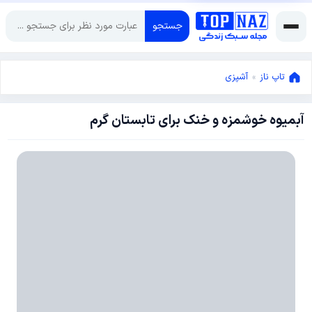
جستجو
تاپ ناز
»
آشپزی
آبمیوه خوشمزه و خنک برای تابستان گرم
ژوئن
7,
2015
ژوئن
8,
2022