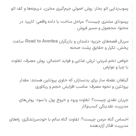
رسوب‌زدایی اتو بخار؛ روش اصولی جرم‌گیری مخزن، دریچه‌ها و کف اتو
پرسونای مشتری چیست؟؛ مراحل ساخت با داده واقعی؛ کاربرد در
محتوا، محصول و مسیر فروش
سریال قصه‌های جزیره؛ داستان و بازیگران Road to Avonlea؛ ساعت
پخش، تکرار و حقایق پشت صحنه
خواص تخم شربتی؛ ارزش غذایی و فواید احتمالی؛ روش مصرف، تفاوت
با چیا و عوارض
گیاهان عضله ساز برای بدنسازان که حاوی پروتئین هستند؛ مقدار
پروتئین و نحوه مصرف؛ مناسب افزایش حجم و ریکاوری
جریان نقدی چیست؟؛ تفاوت ورود و خروج پول با سود؛ روش‌های
مدیریت نقدینگی کسب‌وکار
احساس گناه مزمن چیست؟؛ تفاوت گناه سالم با خودسرزنشگری؛ راه‌های
مدیریت افکار آزاردهنده