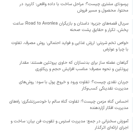
پرسونای مشتری چیست؟؛ مراحل ساخت با داده واقعی؛ کاربرد در
محتوا، محصول و مسیر فروش
سریال قصه‌های جزیره؛ داستان و بازیگران Road to Avonlea؛ ساعت
پخش، تکرار و حقایق پشت صحنه
خواص تخم شربتی؛ ارزش غذایی و فواید احتمالی؛ روش مصرف، تفاوت
با چیا و عوارض
گیاهان عضله ساز برای بدنسازان که حاوی پروتئین هستند؛ مقدار
پروتئین و نحوه مصرف؛ مناسب افزایش حجم و ریکاوری
جریان نقدی چیست؟؛ تفاوت ورود و خروج پول با سود؛ روش‌های
مدیریت نقدینگی کسب‌وکار
احساس گناه مزمن چیست؟؛ تفاوت گناه سالم با خودسرزنشگری؛ راه‌های
مدیریت افکار آزاردهنده
آموزش سخنرانی در جمع؛ مدیریت استرس و تقویت فن بیان؛ ساخت و
اجرای ارائه‌ای اثرگذار