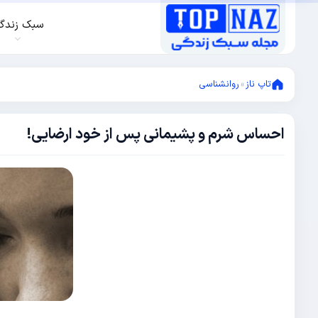
سبک زندگ
تاپ ناز
»
روانشناسی
احساس شرم و پشیمانی پس از خود ارضایی!
آگوست
20,
2014
ژانویه
17,
2019