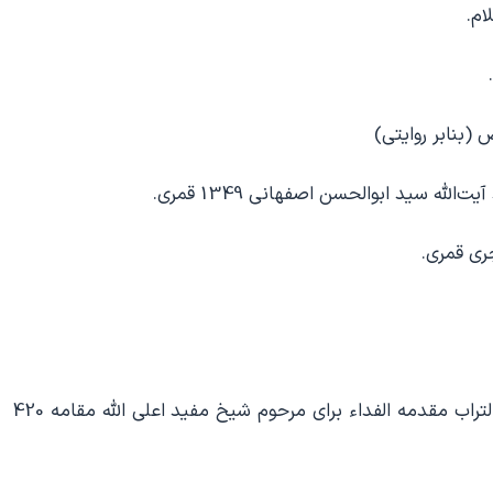
ام.
بنابر روایتی)
له سید ابوالحسن اصفهانی 1349 قمری.
صدور توقیع شریف امام عصر ارواحنا لتراب مقدمه الفداء برای مرحوم شیخ مفید اعلی الله مقامه 420