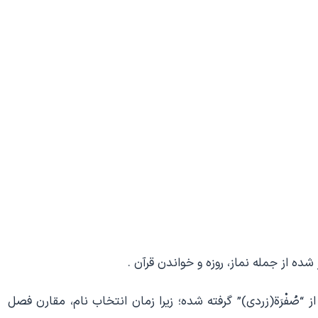
ده از جمله نماز، روزه و خواندن قرآن .
“صُفْرَة(زردی)” گرفته شده؛ زیرا زمان انتخاب نام، مقارن فصل