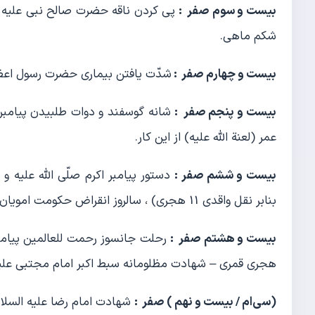
بیست و سوم صفر :
پی کردن ناقه حضرت صالح نبی علیه 
شکم ماهی.
بیست و چهارم صفر :
شدّت یافتن بیماری حضرت رسول اعظم ص
بیست و پنجم صفر :
شانه گوسفند و دوات طلبیدن پیامبر ا
عمر (لعنة الله علیه) از این کار.
بیست و ششم صفر :
دستور پیامبر اکرم صلّی الله علیه 
بنابر نقل واقدی 11 هجری) ، سالروز انقراض حکومت امویان.
بیست و هشتم صفر :
هجری قمری – شهادت مظلومانه سبط اکبر امام مجتبی علیه السلام
(سی‌ام / بیست و نهم ) صفر :
شهادت امام رضا علیه السلام 203 هجری قم