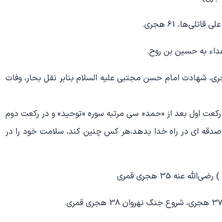
لی‌ها، 61 هجری.
فداء به حسین بن روح.
امام موسی کاظم علیه السلام 128 هجری، شهادت امام حسن مجتبی علیه السلام بنابر نقل بحار، وفات
ر رکعت اول بعد از «حمد» سی مرتبه سوره «توحید» و در رکعت دوم
ز صدقه ای در راه خدا بدهد،هر کس چنین کند، سلامت خود را در
عنه 35 هجری قمری