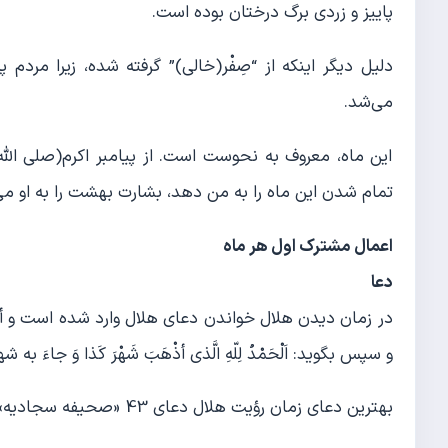
پاییز و زردی برگ درختان بوده است.
دلیل دیگر اینکه از “صِفْر(خالی)” گرفته شده، زیرا مرد
می‌شد.
این ماه، معروف به نحوست است. از پیامبر اکرم(صلی الل
تمام شدن این ماه را به من دهد، بشارت بهشت را به او می
اعمال مشترک اول هر ماه
دعا
در زمان دیدن هلال خواندن دعای هلال وارد شده است و أقلش آن اس
و سپس بگوید: اَلْحَمْدُ لِلّهِ الَّذی أذْهَبَ شَهْرَ کَذا وَ جاءَ به شهر
بهترین دعای زمان رؤیت هلال دعای 43 «صحیفه سجادیه» است.