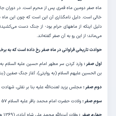
ماه صفر دومین ماه قمری پس از محرم است. در دوران جاهل
خالی است. دلیل نامگذاری آن این است که چون این ماه 
دلیل اینکه از ماههای حرام بود- از جنگ دست می‌کشیدند،
می‌ماند؛ از این رو به آن صفر گفته‌اند.
حوادث تاریخی فراوانی در ماه صفر رخ داده است که به برخی 
اول صفر :
وارد کردن سر مطهر امام حسین علیه السلام به 
بن الحسین علیهم السلام (به روایتی)، آغاز جنگ صفین (بنا 
دوم صفر :
مجلس یزید لعنت‌الله علیه بنا بر نقلی، شهادت 
سوم صفر :
ولادت حضرت امام محمد باقر علیه السلام 57 هجری قمری به روایتی.
چهارم صفر :
وفات آیت‌الله محمد علی شاه آبادی (1369 هجری)