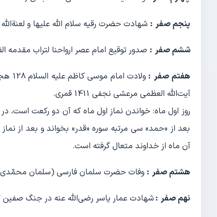
پنجم صفر :
شهادت حضرت رقیه سلام الله علیها و لعنة‌الله علی قات
ششم صفر :
صدور توقیع امام عصر ارواحنا لتراب مقدمه ال
هفتم صفر :
ولادت 
آیت‌الله العظمی مرعشی نجفی 1411 قمری.
روز اول ماه: خواندن نماز اول ماه که آن دو رکعت است، د
بعد از «حمد» سی مرتبه سوره «قدر» بخواند و بعد از نما
آن ماه از خداوند متعال گرفته است.
هشتم صفر :
وفات حضرت سلمان فارسی (سلمان محمّدی ) رضی‌الله 
نهم صفر :
شهادت عمار یاسر رضی‌الله عنه در جنگ صفین 37 هجری، شروع جنگ نهروان 38 هجری قمری.