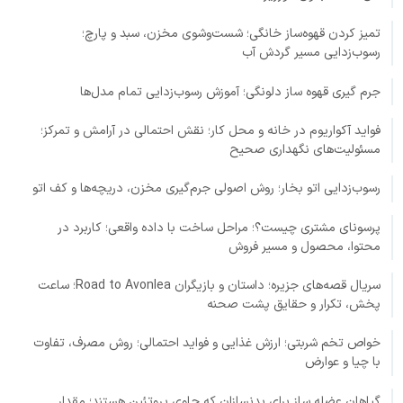
تمیز کردن قهوه‌ساز خانگی؛ شست‌وشوی مخزن، سبد و پارچ؛
رسوب‌زدایی مسیر گردش آب
جرم گیری قهوه ساز دلونگی؛ آموزش رسوب‌زدایی تمام مدل‌ها
فواید آکواریوم در خانه و محل کار؛ نقش احتمالی در آرامش و تمرکز؛
مسئولیت‌های نگهداری صحیح
رسوب‌زدایی اتو بخار؛ روش اصولی جرم‌گیری مخزن، دریچه‌ها و کف اتو
پرسونای مشتری چیست؟؛ مراحل ساخت با داده واقعی؛ کاربرد در
محتوا، محصول و مسیر فروش
سریال قصه‌های جزیره؛ داستان و بازیگران Road to Avonlea؛ ساعت
پخش، تکرار و حقایق پشت صحنه
خواص تخم شربتی؛ ارزش غذایی و فواید احتمالی؛ روش مصرف، تفاوت
با چیا و عوارض
گیاهان عضله ساز برای بدنسازان که حاوی پروتئین هستند؛ مقدار