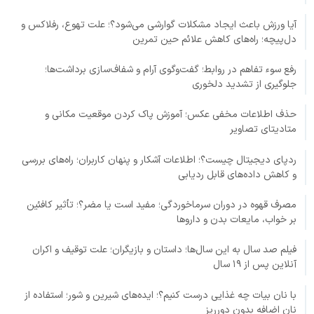
آیا ورزش باعث ایجاد مشکلات گوارشی می‌شود؟؛ علت تهوع، رفلاکس و
دل‌پیچه؛ راه‌های کاهش علائم حین تمرین
رفع سوء تفاهم در روابط؛ گفت‌وگوی آرام و شفاف‌سازی برداشت‌ها؛
جلوگیری از تشدید دلخوری
حذف اطلاعات مخفی عکس؛ آموزش پاک کردن موقعیت مکانی و
متادیتای تصاویر
ردپای دیجیتال چیست؟؛ اطلاعات آشکار و پنهان کاربران؛ راه‌های بررسی
و کاهش داده‌های قابل ردیابی
مصرف قهوه در دوران سرماخوردگی؛ مفید است یا مضر؟؛ تأثیر کافئین
بر خواب، مایعات بدن و داروها
فیلم صد سال به این سال‌ها؛ داستان و بازیگران؛ علت توقیف و اکران
آنلاین پس از ۱۹ سال
با نان بیات چه غذایی درست کنیم؟؛ ایده‌های شیرین و شور؛ استفاده از
نان اضافه بدون دورریز