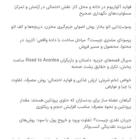
فواید آکواریوم در خانه و محل کار؛ نقش احتمالی در آرامش و تمرکز؛
مسئولیت‌های نگهداری صحیح
رسوب‌زدایی اتو بخار؛ روش اصولی جرم‌گیری مخزن، دریچه‌ها و کف اتو
پرسونای مشتری چیست؟؛ مراحل ساخت با داده واقعی؛ کاربرد در
محتوا، محصول و مسیر فروش
سریال قصه‌های جزیره؛ داستان و بازیگران Road to Avonlea؛ ساعت
پخش، تکرار و حقایق پشت صحنه
خواص تخم شربتی؛ ارزش غذایی و فواید احتمالی؛ روش مصرف، تفاوت
با چیا و عوارض
گیاهان عضله ساز برای بدنسازان که حاوی پروتئین هستند؛ مقدار
پروتئین و نحوه مصرف؛ مناسب افزایش حجم و ریکاوری
جریان نقدی چیست؟؛ تفاوت ورود و خروج پول با سود؛ روش‌های
مدیریت نقدینگی کسب‌وکار