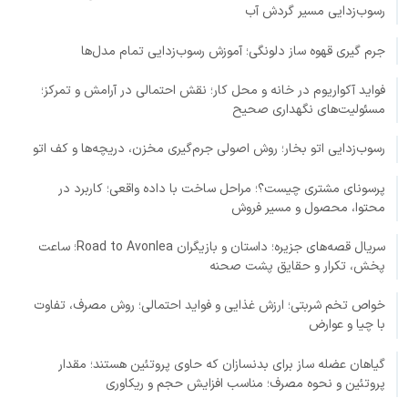
رسوب‌زدایی مسیر گردش آب
جرم گیری قهوه ساز دلونگی؛ آموزش رسوب‌زدایی تمام مدل‌ها
فواید آکواریوم در خانه و محل کار؛ نقش احتمالی در آرامش و تمرکز؛
مسئولیت‌های نگهداری صحیح
رسوب‌زدایی اتو بخار؛ روش اصولی جرم‌گیری مخزن، دریچه‌ها و کف اتو
پرسونای مشتری چیست؟؛ مراحل ساخت با داده واقعی؛ کاربرد در
محتوا، محصول و مسیر فروش
سریال قصه‌های جزیره؛ داستان و بازیگران Road to Avonlea؛ ساعت
پخش، تکرار و حقایق پشت صحنه
خواص تخم شربتی؛ ارزش غذایی و فواید احتمالی؛ روش مصرف، تفاوت
با چیا و عوارض
گیاهان عضله ساز برای بدنسازان که حاوی پروتئین هستند؛ مقدار
پروتئین و نحوه مصرف؛ مناسب افزایش حجم و ریکاوری