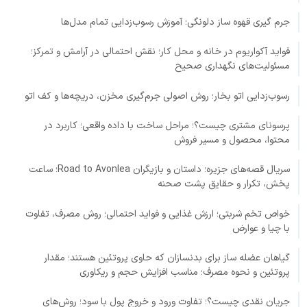
جرم گیری قهوه ساز دلونگی؛ آموزش رسوب‌زدایی تمام مدل‌ها
فواید آکواریوم در خانه و محل کار؛ نقش احتمالی در آرامش و تمرکز؛
مسئولیت‌های نگهداری صحیح
رسوب‌زدایی اتو بخار؛ روش اصولی جرم‌گیری مخزن، دریچه‌ها و کف اتو
پرسونای مشتری چیست؟؛ مراحل ساخت با داده واقعی؛ کاربرد در
محتوا، محصول و مسیر فروش
سریال قصه‌های جزیره؛ داستان و بازیگران Road to Avonlea؛ ساعت
پخش، تکرار و حقایق پشت صحنه
خواص تخم شربتی؛ ارزش غذایی و فواید احتمالی؛ روش مصرف، تفاوت
با چیا و عوارض
گیاهان عضله ساز برای بدنسازان که حاوی پروتئین هستند؛ مقدار
پروتئین و نحوه مصرف؛ مناسب افزایش حجم و ریکاوری
جریان نقدی چیست؟؛ تفاوت ورود و خروج پول با سود؛ روش‌های