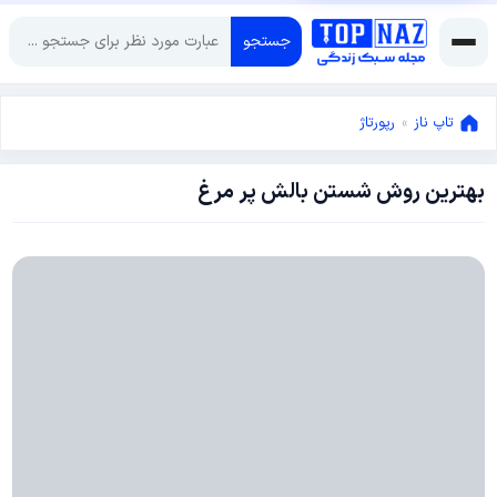
جستجو
تاپ ناز
»
رپورتاژ
بهترین روش شستن بالش پر مرغ
آگوست
16,
2023
آگوست
16,
2023