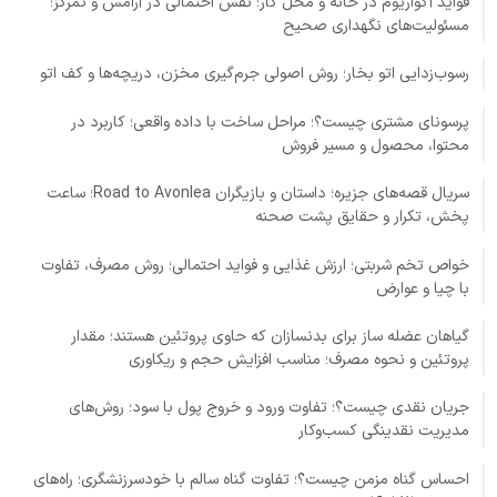
فواید آکواریوم در خانه و محل کار؛ نقش احتمالی در آرامش و تمرکز؛
مسئولیت‌های نگهداری صحیح
رسوب‌زدایی اتو بخار؛ روش اصولی جرم‌گیری مخزن، دریچه‌ها و کف اتو
پرسونای مشتری چیست؟؛ مراحل ساخت با داده واقعی؛ کاربرد در
محتوا، محصول و مسیر فروش
سریال قصه‌های جزیره؛ داستان و بازیگران Road to Avonlea؛ ساعت
پخش، تکرار و حقایق پشت صحنه
خواص تخم شربتی؛ ارزش غذایی و فواید احتمالی؛ روش مصرف، تفاوت
با چیا و عوارض
گیاهان عضله ساز برای بدنسازان که حاوی پروتئین هستند؛ مقدار
پروتئین و نحوه مصرف؛ مناسب افزایش حجم و ریکاوری
جریان نقدی چیست؟؛ تفاوت ورود و خروج پول با سود؛ روش‌های
مدیریت نقدینگی کسب‌وکار
احساس گناه مزمن چیست؟؛ تفاوت گناه سالم با خودسرزنشگری؛ راه‌های