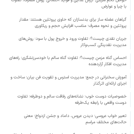
خواص تخم شربتی؛ ارزش غذایی و فواید احتمالی؛ روش مصرف، تفاوت
با چیا و عوارض
گیاهان عضله ساز برای بدنسازان که حاوی پروتئین هستند؛ مقدار
پروتئین و نحوه مصرف؛ مناسب افزایش حجم و ریکاوری
جریان نقدی چیست؟؛ تفاوت ورود و خروج پول با سود؛ روش‌های
مدیریت نقدینگی کسب‌وکار
احساس گناه مزمن چیست؟؛ تفاوت گناه سالم با خودسرزنشگری؛ راه‌های
مدیریت افکار آزاردهنده
آموزش سخنرانی در جمع؛ مدیریت استرس و تقویت فن بیان؛ ساخت و
اجرای ارائه‌ای اثرگذار
خصوصیات دوست خوب؛ نشانه‌های رفاقت سالم و دوطرفه؛ تفاوت
دوست واقعی با رابطه یک‌طرفه
تعبیر خواب عروسی؛ دیدن عروس، داماد و جشن ازدواج؛ معنی
حالت‌های مختلف مراسم