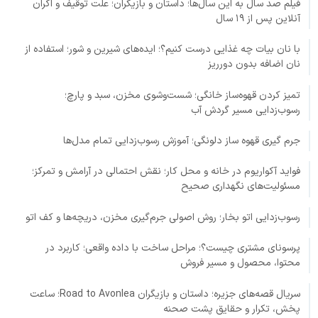
فیلم صد سال به این سال‌ها؛ داستان و بازیگران؛ علت توقیف و اکران
آنلاین پس از ۱۹ سال
با نان بیات چه غذایی درست کنیم؟؛ ایده‌های شیرین و شور؛ استفاده از
نان اضافه بدون دورریز
تمیز کردن قهوه‌ساز خانگی؛ شست‌وشوی مخزن، سبد و پارچ؛
رسوب‌زدایی مسیر گردش آب
جرم گیری قهوه ساز دلونگی؛ آموزش رسوب‌زدایی تمام مدل‌ها
فواید آکواریوم در خانه و محل کار؛ نقش احتمالی در آرامش و تمرکز؛
مسئولیت‌های نگهداری صحیح
رسوب‌زدایی اتو بخار؛ روش اصولی جرم‌گیری مخزن، دریچه‌ها و کف اتو
پرسونای مشتری چیست؟؛ مراحل ساخت با داده واقعی؛ کاربرد در
محتوا، محصول و مسیر فروش
سریال قصه‌های جزیره؛ داستان و بازیگران Road to Avonlea؛ ساعت
پخش، تکرار و حقایق پشت صحنه