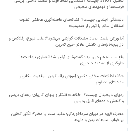
تحلیل SWOT چیست؟؛ شناسایی نقاط قوت و ضعف داخلی؛ بررسی
فرصت‌ها و تهدیدهای محیطی
دلبستگی اجتنابی چیست؟؛ نشانه‌های فاصله‌گیری عاطفی؛ تفاوت
استقلال سالم با ترس از صمیمیت
آیا ورزش باعث ایجاد مشکلات گوارشی می‌شود؟؛ علت تهوع، رفلاکس و
دل‌پیچه؛ راه‌های کاهش علائم حین تمرین
رفع سوء تفاهم در روابط؛ گفت‌وگوی آرام و شفاف‌سازی برداشت‌ها؛
جلوگیری از تشدید دلخوری
حذف اطلاعات مخفی عکس؛ آموزش پاک کردن موقعیت مکانی و
متادیتای تصاویر
ردپای دیجیتال چیست؟؛ اطلاعات آشکار و پنهان کاربران؛ راه‌های بررسی
و کاهش داده‌های قابل ردیابی
مصرف قهوه در دوران سرماخوردگی؛ مفید است یا مضر؟؛ تأثیر کافئین
بر خواب، مایعات بدن و داروها