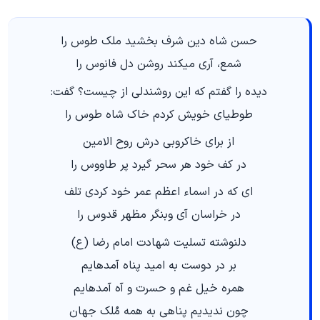
حسن شاه دین شرف بخشید ملک طوس را
شمع، آرى میکند روشن دل فانوس را
دیده را گفتم که این روشندلى از چیست؟ گفت:
طوطیاى خویش کردم خاک شاه طوس را
از براى خاکروبى درش روح الامین
در کف خود هر سحر گیرد پر طاووس را
اى که در اسماء اعظم عمر خود کردى تلف
در خراسان آى وبنگر مظهر قدوس را
دلنوشته تسلیت شهادت امام رضا (ع)
بر در دوست به امید پناه آمده‎ایم
همره خیل غم و حسرت و آه آمده‎ایم
چون ندیدیم پناهى به همه مُلک جهان