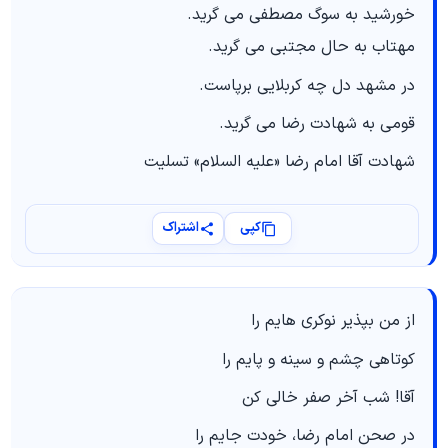
ﺧﻮﺭﺷﯿﺪ ﺑﻪ ﺳﻮﮒ ﻣﺼﻄﻔﯽ می گرﯾﺪ.
ﻣﻬﺘﺎﺏ ﺑﻪ ﺣﺎﻝ ﻣﺠﺘﺒﻰ می گرﯾﺪ.
ﺩﺭ ﻣﺸﻬﺪ ﺩﻝ ﭼﻪ ﻛﺮﺑﻼ‌ﯾﻰ ﺑﺮﭘﺎﺳﺖ.
ﻗﻮﻣﻰ ﺑﻪ ﺷﻬﺎﺩﺕ ﺭﺿﺎ می گرﯾﺪ.
شهادت آقا امام رضا «علیه السلام» تسلیت
کپی
اشتراک
از من بپذیر نوکری هایم را
کوتاهی چشم و سینه و پایم را
آقا! شب آخر صفر خالی کن
در صحن امام رضا، خودت جایم را