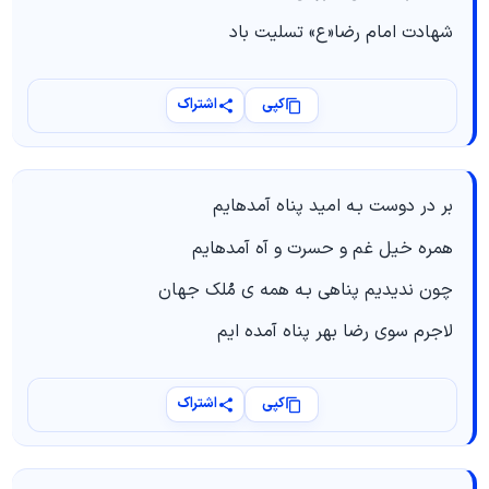
شهادت امام رضا«ع» تسلیت باد
کپی
اشتراک
بر در دوست بـه امید پناه آمده‎ایم
همره خیل غم و حسرت و آه آمده‎ایم
چون ندیدیم پناهی بـه همه ی مُلک جهان
لاجرم سوی رضا بهر پناه آمده ‎ایم
کپی
اشتراک