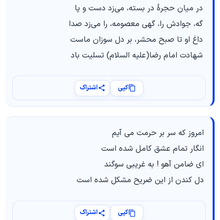
در میان حجرۀ در بسته، می‌زد دست و پا
گه، جوادش را، گهی معصومه، را می‌زد صدا
داغ او تا صبح محشر، بر دل سوزان ماست
شهادت امام رضا(علیه السلام) تسلیت باد
کپی
اشتراک
امروز که سر بر حرمت می آیم
انگار تمام عشق کامل شده است
ای ضامن آهو ! به غریبی سوگند
دل کندن از این ضریح مشکل شده است
کپی
اشتراک