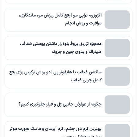
اگزوزوم تراپی مو | رفع کامل ریزش مو، ماندگاری،
مراقبت و روش انجام
معجزه تزریق پروفایلو؛ راز داشتن پوستی شفاف،
هیدراته و بدون چین و چروک
ساکشن غبغب با هایفوتراپی | دو روش ترکیبی برای رفع
کامل چربی غبغب
چگونه از عوارض جانبی ژل و فیلر جلوگیری کنیم؟
بهترین کرم دور چشم، کرم آبرسان و ماسک صورت موثر
بر درمان خشکی پوست