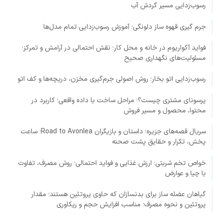
رسوب‌زدایی مسیر گردش آب
جرم گیری قهوه ساز دلونگی؛ آموزش رسوب‌زدایی تمام مدل‌ها
فواید آکواریوم در خانه و محل کار؛ نقش احتمالی در آرامش و تمرکز؛
مسئولیت‌های نگهداری صحیح
رسوب‌زدایی اتو بخار؛ روش اصولی جرم‌گیری مخزن، دریچه‌ها و کف اتو
پرسونای مشتری چیست؟؛ مراحل ساخت با داده واقعی؛ کاربرد در
محتوا، محصول و مسیر فروش
سریال قصه‌های جزیره؛ داستان و بازیگران Road to Avonlea؛ ساعت
پخش، تکرار و حقایق پشت صحنه
خواص تخم شربتی؛ ارزش غذایی و فواید احتمالی؛ روش مصرف، تفاوت
با چیا و عوارض
گیاهان عضله ساز برای بدنسازان که حاوی پروتئین هستند؛ مقدار
پروتئین و نحوه مصرف؛ مناسب افزایش حجم و ریکاوری