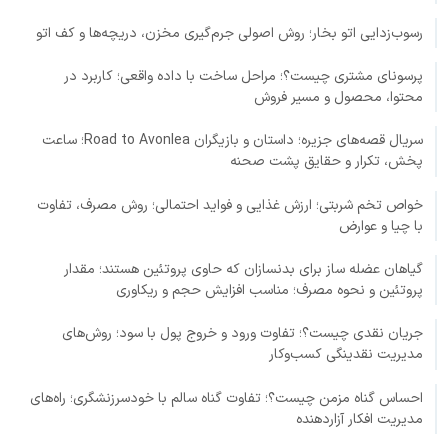
رسوب‌زدایی اتو بخار؛ روش اصولی جرم‌گیری مخزن، دریچه‌ها و کف اتو
پرسونای مشتری چیست؟؛ مراحل ساخت با داده واقعی؛ کاربرد در
محتوا، محصول و مسیر فروش
سریال قصه‌های جزیره؛ داستان و بازیگران Road to Avonlea؛ ساعت
پخش، تکرار و حقایق پشت صحنه
خواص تخم شربتی؛ ارزش غذایی و فواید احتمالی؛ روش مصرف، تفاوت
با چیا و عوارض
گیاهان عضله ساز برای بدنسازان که حاوی پروتئین هستند؛ مقدار
پروتئین و نحوه مصرف؛ مناسب افزایش حجم و ریکاوری
جریان نقدی چیست؟؛ تفاوت ورود و خروج پول با سود؛ روش‌های
مدیریت نقدینگی کسب‌وکار
احساس گناه مزمن چیست؟؛ تفاوت گناه سالم با خودسرزنشگری؛ راه‌های
مدیریت افکار آزاردهنده