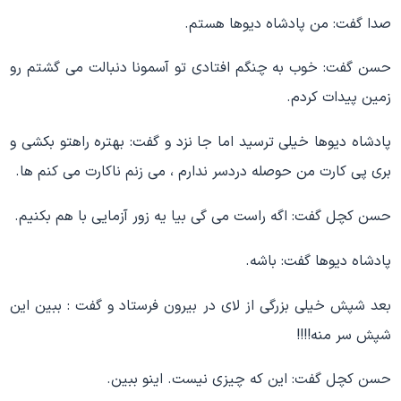
صدا گفت: من پادشاه دیوها هستم.
حسن گفت: خوب به چنگم افتادی تو آسمونا دنبالت می گشتم رو
زمین پیدات کردم.
پادشاه دیوها خیلی ترسید اما جا نزد و گفت: بهتره راهتو بکشی و
بری پی کارت من حوصله دردسر ندارم ، می زنم ناکارت می کنم ها.
حسن کچل گفت: اگه راست می گی بیا یه زور آزمایی با هم بکنیم.
پادشاه دیوها گفت: باشه.
بعد شپش خیلی بزرگی از لای در بیرون فرستاد و گفت : ببین این
شپش سر منه!!!!
حسن کچل گفت: این که چیزی نیست. اینو ببین.