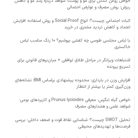
خواص روغن کندش برای مو و پوست؛ شواهد درباره رشد مو و کاهش
ریزش؛ روش مصرف و عوارض احتمالی
اثبات اجتماعی چیست؟؛ انواع Social Proof و روش استفاده؛ افزایش
اعتماد و کاهش تردید مشتری در خرید
با لباس مجلسی طوسی چه کفشی بپوشیم؟ 10 رنگ مناسب لباس
خاکستری
اشتباهات ویرانگر در مراحل طلاق توافقی + میان‌برهای قانونی برای
تسریع پرونده
افزایش وزن در بارداری؛ محدوده پیشنهادی براساس BMI؛ نشانه‌های
وزن‌گیری کمتر یا بیشتر از انتظار
خواص گیاه تنگرس؛ معرفی Prunus lycioides و کاربردهای بومی؛
شواهد علمی و هشدارهای مصرف
تحلیل SWOT چیست؟؛ شناسایی نقاط قوت و ضعف داخلی؛ بررسی
فرصت‌ها و تهدیدهای محیطی