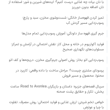
با نان بیات چه غذایی درست کنیم؟؛ ایده‌های شیرین و شور؛ استفاده از
نان اضافه بدون دورریز
تمیز کردن قهوه‌ساز خانگی؛ شست‌وشوی مخزن، سبد و پارچ؛
رسوب‌زدایی مسیر گردش آب
جرم گیری قهوه ساز دلونگی؛ آموزش رسوب‌زدایی تمام مدل‌ها
فواید آکواریوم در خانه و محل کار؛ نقش احتمالی در آرامش و تمرکز؛
مسئولیت‌های نگهداری صحیح
رسوب‌زدایی اتو بخار؛ روش اصولی جرم‌گیری مخزن، دریچه‌ها و کف اتو
پرسونای مشتری چیست؟؛ مراحل ساخت با داده واقعی؛ کاربرد در
محتوا، محصول و مسیر فروش
سریال قصه‌های جزیره؛ داستان و بازیگران Road to Avonlea؛ ساعت
پخش، تکرار و حقایق پشت صحنه
خواص تخم شربتی؛ ارزش غذایی و فواید احتمالی؛ روش مصرف، تفاوت
با چیا و عوارض