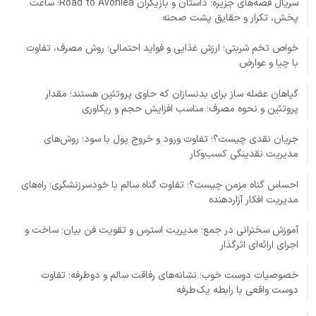
سریال قصه‌های جزیره؛ داستان و بازیگران Road to Avonlea؛ ساعت
پخش، تکرار و حقایق پشت صحنه
خواص تخم شربتی؛ ارزش غذایی و فواید احتمالی؛ روش مصرف، تفاوت
با چیا و عوارض
گیاهان عضله ساز برای بدنسازان که حاوی پروتئین هستند؛ مقدار
پروتئین و نحوه مصرف؛ مناسب افزایش حجم و ریکاوری
جریان نقدی چیست؟؛ تفاوت ورود و خروج پول با سود؛ روش‌های
مدیریت نقدینگی کسب‌وکار
احساس گناه مزمن چیست؟؛ تفاوت گناه سالم با خودسرزنشگری؛ راه‌های
مدیریت افکار آزاردهنده
آموزش سخنرانی در جمع؛ مدیریت استرس و تقویت فن بیان؛ ساخت و
اجرای ارائه‌ای اثرگذار
خصوصیات دوست خوب؛ نشانه‌های رفاقت سالم و دوطرفه؛ تفاوت
دوست واقعی با رابطه یک‌طرفه