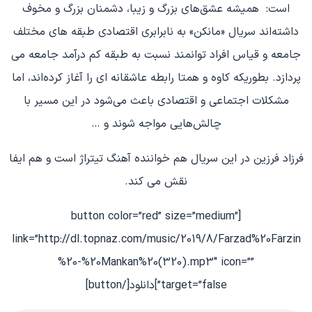
است: همیشه عشق‌های بزرگ و زیبا، دشمنان بزرگ و مخوف
داشته‌اند سریال «مانکن» به نابرابری اقتصادی طبقه های مختلف
جامعه و قیاس افراد توانمند نسبت به طبقه کم درآمد جامعه می
پردازد. بطوریکه کاوه و همتا رابطه عاشقانه ای را آغاز کرده‌اند، اما
مشکلات اجتماعی و اقتصادی باعث می‌شود در این مسیر با
چالش‌هایی مواجه شوند و …
فرزاد فرزین در این سریال هم خواننده آهنگ تیتراژ است و هم ایفا
نقش می کند.
[button color=”red” size=”medium”
link=”http://dl.topnaz.com/music/2019/8/Farzad%20Farzin
%20-%20Mankan%20(320).mp3″ icon=””
target=”false”]دانلود[/button]