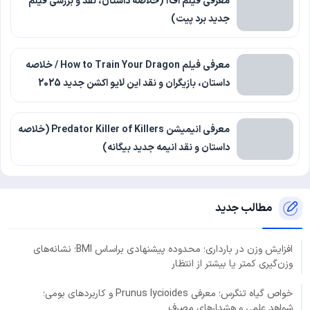
معرفی فیلم اف۱ (خلاصه داستان، نقد و بررسی فیلم
جدید برد پیت)
معرفی فیلم How to Train Your Dragon / خلاصه
داستان، بازیگران و نقد این لایو اکشن جدید 2025
معرفی انیمیشن Predator Killer of Killers (خلاصه
داستان و نقد انیمه جدید بیگانه)
مطالب جدید
افزایش وزن در بارداری؛ محدوده پیشنهادی براساس BMI؛ نشانه‌های
وزن‌گیری کمتر یا بیشتر از انتظار
خواص گیاه تنگرس؛ معرفی Prunus lycioides و کاربردهای بومی؛
شواهد علمی و هشدارهای مصرف