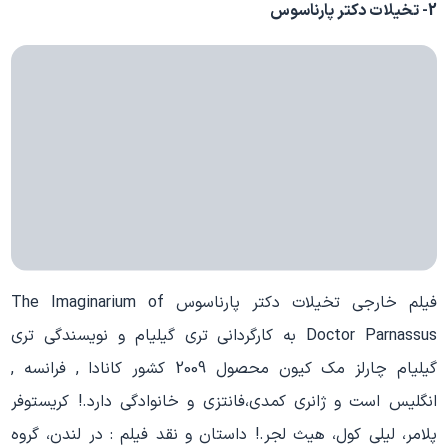
2- تخیلات دکتر پارناسوس
فیلم خارجی تخیلات دکتر پارناسوس The Imaginarium of
Doctor Parnassus به کارگردانی تری گیلیام و نویسندگی تری
گیلیام چارلز مک کیون محصول 2009 کشور کانادا , فرانسه ,
انگلیس است و ژانری کمدی،فانتزی و خانوادگی دارد.! کریستوفر
پلامر، لیلی کول، هیث لجر.! داستان و نقد فیلم : در لندن، گروه