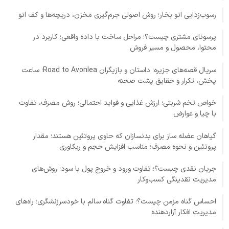
رسوب‌زدایی اتو بخار؛ روش اصولی جرم‌گیری مخزن، دریچه‌ها و کف اتو
پرسونای مشتری چیست؟؛ مراحل ساخت با داده واقعی؛ کاربرد در
محتوا، محصول و مسیر فروش
سریال قصه‌های جزیره؛ داستان و بازیگران Road to Avonlea؛ ساعت
پخش، تکرار و حقایق پشت صحنه
خواص تخم شربتی؛ ارزش غذایی و فواید احتمالی؛ روش مصرف، تفاوت
با چیا و عوارض
گیاهان عضله ساز برای بدنسازان که حاوی پروتئین هستند؛ مقدار
پروتئین و نحوه مصرف؛ مناسب افزایش حجم و ریکاوری
جریان نقدی چیست؟؛ تفاوت ورود و خروج پول با سود؛ روش‌های
مدیریت نقدینگی کسب‌وکار
احساس گناه مزمن چیست؟؛ تفاوت گناه سالم با خودسرزنشگری؛ راه‌های
مدیریت افکار آزاردهنده