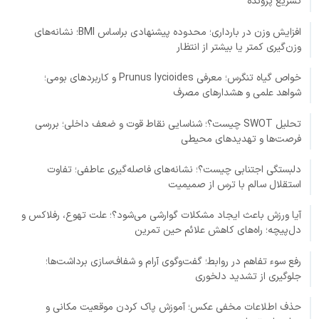
تسریع پرونده
افزایش وزن در بارداری؛ محدوده پیشنهادی براساس BMI؛ نشانه‌های
وزن‌گیری کمتر یا بیشتر از انتظار
خواص گیاه تنگرس؛ معرفی Prunus lycioides و کاربردهای بومی؛
شواهد علمی و هشدارهای مصرف
تحلیل SWOT چیست؟؛ شناسایی نقاط قوت و ضعف داخلی؛ بررسی
فرصت‌ها و تهدیدهای محیطی
دلبستگی اجتنابی چیست؟؛ نشانه‌های فاصله‌گیری عاطفی؛ تفاوت
استقلال سالم با ترس از صمیمیت
آیا ورزش باعث ایجاد مشکلات گوارشی می‌شود؟؛ علت تهوع، رفلاکس و
دل‌پیچه؛ راه‌های کاهش علائم حین تمرین
رفع سوء تفاهم در روابط؛ گفت‌وگوی آرام و شفاف‌سازی برداشت‌ها؛
جلوگیری از تشدید دلخوری
حذف اطلاعات مخفی عکس؛ آموزش پاک کردن موقعیت مکانی و