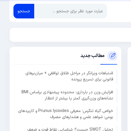
جستجو
مطالب جدید
اشتباهات ویرانگر در مراحل طلاق توافقی + میان‌برهای
قانونی برای تسریع پرونده
افزایش وزن در بارداری؛ محدوده پیشنهادی براساس BMI؛
نشانه‌های وزن‌گیری کمتر یا بیشتر از انتظار
خواص گیاه تنگرس؛ معرفی Prunus lycioides و کاربردهای
بومی؛ شواهد علمی و هشدارهای مصرف
تحلیل SWOT چیست؟؛ شناسایی نقاط قوت و ضعف