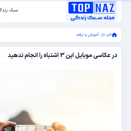
سبک زندگ
تاپ ناز
»
آموزش و ترفند
در عکاسی موبایل این 3 اشتباه را انجام ندهید
آوریل
6,
2017
آوریل
4,
2017