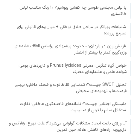
با لباس مجلسی طوسی چه کفشی بپوشیم؟ 10 رنگ مناسب لباس
خاکستری
اشتباهات ویرانگر در مراحل طلاق توافقی + میان‌برهای قانونی برای
تسریع پرونده
افزایش وزن در بارداری؛ محدوده پیشنهادی براساس BMI؛ نشانه‌های
وزن‌گیری کمتر یا بیشتر از انتظار
خواص گیاه تنگرس؛ معرفی Prunus lycioides و کاربردهای بومی؛
شواهد علمی و هشدارهای مصرف
تحلیل SWOT چیست؟؛ شناسایی نقاط قوت و ضعف داخلی؛ بررسی
فرصت‌ها و تهدیدهای محیطی
دلبستگی اجتنابی چیست؟؛ نشانه‌های فاصله‌گیری عاطفی؛ تفاوت
استقلال سالم با ترس از صمیمیت
آیا ورزش باعث ایجاد مشکلات گوارشی می‌شود؟؛ علت تهوع، رفلاکس و
دل‌پیچه؛ راه‌های کاهش علائم حین تمرین