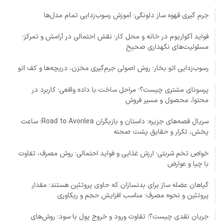
جرم گیری قهوه ساز دلونگی؛ آموزش رسوب‌زدایی تمام مدل‌ها
فواید آکواریوم در خانه و محل کار؛ نقش احتمالی در آرامش و تمرکز؛
مسئولیت‌های نگهداری صحیح
رسوب‌زدایی اتو بخار؛ روش اصولی جرم‌گیری مخزن، دریچه‌ها و کف اتو
پرسونای مشتری چیست؟؛ مراحل ساخت با داده واقعی؛ کاربرد در
محتوا، محصول و مسیر فروش
سریال قصه‌های جزیره؛ داستان و بازیگران Road to Avonlea؛ ساعت
پخش، تکرار و حقایق پشت صحنه
خواص تخم شربتی؛ ارزش غذایی و فواید احتمالی؛ روش مصرف، تفاوت
با چیا و عوارض
گیاهان عضله ساز برای بدنسازان که حاوی پروتئین هستند؛ مقدار
پروتئین و نحوه مصرف؛ مناسب افزایش حجم و ریکاوری
جریان نقدی چیست؟؛ تفاوت ورود و خروج پول با سود؛ روش‌های