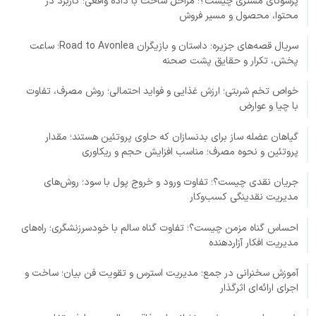
پرسونای مشتری چیست؟؛ مراحل ساخت با داده واقعی؛ کاربرد در
محتوا، محصول و مسیر فروش
سریال قصه‌های جزیره؛ داستان و بازیگران Road to Avonlea؛ ساعت
پخش، تکرار و حقایق پشت صحنه
خواص تخم شربتی؛ ارزش غذایی و فواید احتمالی؛ روش مصرف، تفاوت
با چیا و عوارض
گیاهان عضله ساز برای بدنسازان که حاوی پروتئین هستند؛ مقدار
پروتئین و نحوه مصرف؛ مناسب افزایش حجم و ریکاوری
جریان نقدی چیست؟؛ تفاوت ورود و خروج پول با سود؛ روش‌های
مدیریت نقدینگی کسب‌وکار
احساس گناه مزمن چیست؟؛ تفاوت گناه سالم با خودسرزنشگری؛ راه‌های
مدیریت افکار آزاردهنده
آموزش سخنرانی در جمع؛ مدیریت استرس و تقویت فن بیان؛ ساخت و
اجرای ارائه‌ای اثرگذار