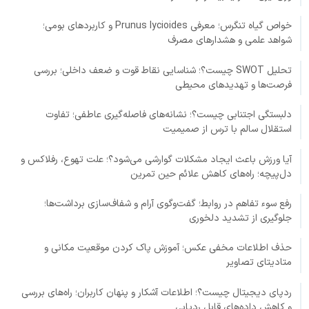
خواص گیاه تنگرس؛ معرفی Prunus lycioides و کاربردهای بومی؛
شواهد علمی و هشدارهای مصرف
تحلیل SWOT چیست؟؛ شناسایی نقاط قوت و ضعف داخلی؛ بررسی
فرصت‌ها و تهدیدهای محیطی
دلبستگی اجتنابی چیست؟؛ نشانه‌های فاصله‌گیری عاطفی؛ تفاوت
استقلال سالم با ترس از صمیمیت
آیا ورزش باعث ایجاد مشکلات گوارشی می‌شود؟؛ علت تهوع، رفلاکس و
دل‌پیچه؛ راه‌های کاهش علائم حین تمرین
رفع سوء تفاهم در روابط؛ گفت‌وگوی آرام و شفاف‌سازی برداشت‌ها؛
جلوگیری از تشدید دلخوری
حذف اطلاعات مخفی عکس؛ آموزش پاک کردن موقعیت مکانی و
متادیتای تصاویر
ردپای دیجیتال چیست؟؛ اطلاعات آشکار و پنهان کاربران؛ راه‌های بررسی
و کاهش داده‌های قابل ردیابی