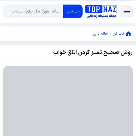
جستجو
تاپ ناز
»
خانه داری
روش صحیح تمیز کردن اتاق خواب
آگوست
23,
2020
آگوست
23,
2020