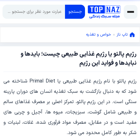
جستجو
تاپ ناز
»
خواص و تغذیه
رژیم پالئو یا رژیم غذایی طبیعی چیست؛ بایدها و
سپتامبر
نبایدها و فواید این رژیم
21,
2025
سپتامبر
رژیم پالئو با نام رژیم غذایی طبیعی یا Primal Diet شناخته می
21,
2025
شود که به دنبال بازگشت به سبک تغذیه انسان های دوران پارینه
سنگی است. در این رژیم پالئو، تمرکز اصلی بر مصرف غذاهای سالم
و طبیعی شامل گوشت، سبزیجات، میوه ها، آجیل و چربی های
مفید است و در مقابل، مصرف مواد فرآوری شده، غلات، لبنیات و
شکر به طور کامل محدود می شود.