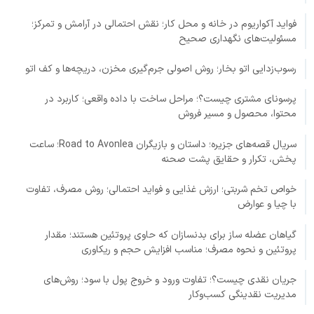
فواید آکواریوم در خانه و محل کار؛ نقش احتمالی در آرامش و تمرکز؛
مسئولیت‌های نگهداری صحیح
رسوب‌زدایی اتو بخار؛ روش اصولی جرم‌گیری مخزن، دریچه‌ها و کف اتو
پرسونای مشتری چیست؟؛ مراحل ساخت با داده واقعی؛ کاربرد در
محتوا، محصول و مسیر فروش
سریال قصه‌های جزیره؛ داستان و بازیگران Road to Avonlea؛ ساعت
پخش، تکرار و حقایق پشت صحنه
خواص تخم شربتی؛ ارزش غذایی و فواید احتمالی؛ روش مصرف، تفاوت
با چیا و عوارض
گیاهان عضله ساز برای بدنسازان که حاوی پروتئین هستند؛ مقدار
پروتئین و نحوه مصرف؛ مناسب افزایش حجم و ریکاوری
جریان نقدی چیست؟؛ تفاوت ورود و خروج پول با سود؛ روش‌های
مدیریت نقدینگی کسب‌وکار