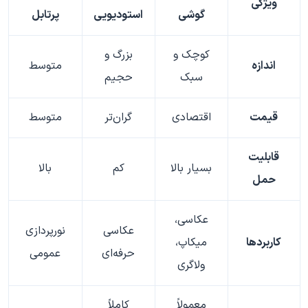
ویژگی
گوشی
استودیویی
پرتابل
کوچک و
بزرگ و
اندازه
متوسط
سبک
حجیم
قیمت
اقتصادی
گران‌تر
متوسط
قابلیت
بسیار بالا
کم
بالا
حمل
عکاسی،
عکاسی
نورپردازی
کاربردها
میکاپ،
حرفه‌ای
عمومی
ولاگری
معمولاً
کاملاً