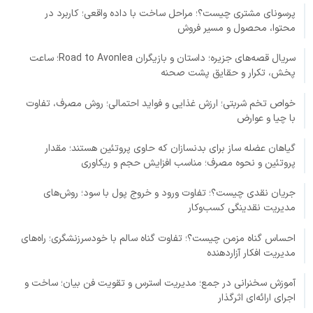
پرسونای مشتری چیست؟؛ مراحل ساخت با داده واقعی؛ کاربرد در
محتوا، محصول و مسیر فروش
سریال قصه‌های جزیره؛ داستان و بازیگران Road to Avonlea؛ ساعت
پخش، تکرار و حقایق پشت صحنه
خواص تخم شربتی؛ ارزش غذایی و فواید احتمالی؛ روش مصرف، تفاوت
با چیا و عوارض
گیاهان عضله ساز برای بدنسازان که حاوی پروتئین هستند؛ مقدار
پروتئین و نحوه مصرف؛ مناسب افزایش حجم و ریکاوری
جریان نقدی چیست؟؛ تفاوت ورود و خروج پول با سود؛ روش‌های
مدیریت نقدینگی کسب‌وکار
احساس گناه مزمن چیست؟؛ تفاوت گناه سالم با خودسرزنشگری؛ راه‌های
مدیریت افکار آزاردهنده
آموزش سخنرانی در جمع؛ مدیریت استرس و تقویت فن بیان؛ ساخت و
اجرای ارائه‌ای اثرگذار