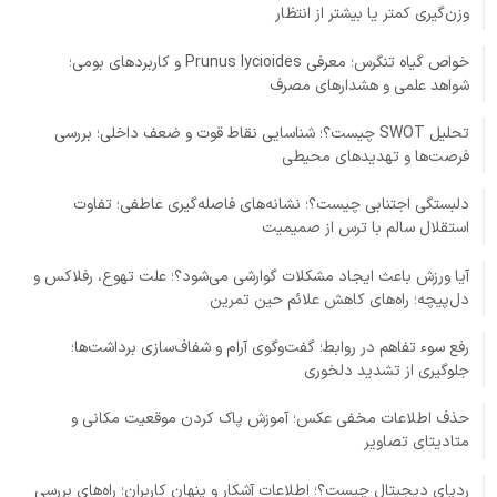
وزن‌گیری کمتر یا بیشتر از انتظار
خواص گیاه تنگرس؛ معرفی Prunus lycioides و کاربردهای بومی؛
شواهد علمی و هشدارهای مصرف
تحلیل SWOT چیست؟؛ شناسایی نقاط قوت و ضعف داخلی؛ بررسی
فرصت‌ها و تهدیدهای محیطی
دلبستگی اجتنابی چیست؟؛ نشانه‌های فاصله‌گیری عاطفی؛ تفاوت
استقلال سالم با ترس از صمیمیت
آیا ورزش باعث ایجاد مشکلات گوارشی می‌شود؟؛ علت تهوع، رفلاکس و
دل‌پیچه؛ راه‌های کاهش علائم حین تمرین
رفع سوء تفاهم در روابط؛ گفت‌وگوی آرام و شفاف‌سازی برداشت‌ها؛
جلوگیری از تشدید دلخوری
حذف اطلاعات مخفی عکس؛ آموزش پاک کردن موقعیت مکانی و
متادیتای تصاویر
ردپای دیجیتال چیست؟؛ اطلاعات آشکار و پنهان کاربران؛ راه‌های بررسی