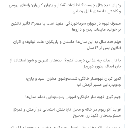
ردپای دیجیتال چیست؟؛ اطلاعات آشکار و پنهان کاربران؛ راه‌های بررسی
و کاهش داده‌های قابل ردیابی
مصرف قهوه در دوران سرماخوردگی؛ مفید است یا مضر؟؛ تأثیر کافئین
بر خواب، مایعات بدن و داروها
فیلم صد سال به این سال‌ها؛ داستان و بازیگران؛ علت توقیف و اکران
آنلاین پس از ۱۹ سال
با نان بیات چه غذایی درست کنیم؟؛ ایده‌های شیرین و شور؛ استفاده از
نان اضافه بدون دورریز
تمیز کردن قهوه‌ساز خانگی؛ شست‌وشوی مخزن، سبد و پارچ؛
رسوب‌زدایی مسیر گردش آب
جرم گیری قهوه ساز دلونگی؛ آموزش رسوب‌زدایی تمام مدل‌ها
فواید آکواریوم در خانه و محل کار؛ نقش احتمالی در آرامش و تمرکز؛
مسئولیت‌های نگهداری صحیح
رسوب‌زدایی اتو بخار؛ روش اصولی جرم‌گیری مخزن، دریچه‌ها و کف اتو