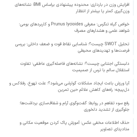
افزایش وزن در بارداری؛ محدوده پیشنهادی براساس BMI؛ نشانه‌های
وزن‌گیری کمتر یا بیشتر از انتظار
خواص گیاه تنگرس؛ معرفی Prunus lycioides و کاربردهای بومی؛
شواهد علمی و هشدارهای مصرف
تحلیل SWOT چیست؟؛ شناسایی نقاط قوت و ضعف داخلی؛ بررسی
فرصت‌ها و تهدیدهای محیطی
دلبستگی اجتنابی چیست؟؛ نشانه‌های فاصله‌گیری عاطفی؛ تفاوت
استقلال سالم با ترس از صمیمیت
آیا ورزش باعث ایجاد مشکلات گوارشی می‌شود؟؛ علت تهوع، رفلاکس و
دل‌پیچه؛ راه‌های کاهش علائم حین تمرین
رفع سوء تفاهم در روابط؛ گفت‌وگوی آرام و شفاف‌سازی برداشت‌ها؛
جلوگیری از تشدید دلخوری
حذف اطلاعات مخفی عکس؛ آموزش پاک کردن موقعیت مکانی و
متادیتای تصاویر