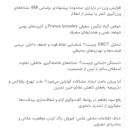
افزایش وزن در بارداری؛ محدوده پیشنهادی براساس BMI؛ نشانه‌های
وزن‌گیری کمتر یا بیشتر از انتظار
خواص گیاه تنگرس؛ معرفی Prunus lycioides و کاربردهای بومی؛
شواهد علمی و هشدارهای مصرف
تحلیل SWOT چیست؟؛ شناسایی نقاط قوت و ضعف داخلی؛ بررسی
فرصت‌ها و تهدیدهای محیطی
دلبستگی اجتنابی چیست؟؛ نشانه‌های فاصله‌گیری عاطفی؛ تفاوت
استقلال سالم با ترس از صمیمیت
آیا ورزش باعث ایجاد مشکلات گوارشی می‌شود؟؛ علت تهوع، رفلاکس و
دل‌پیچه؛ راه‌های کاهش علائم حین تمرین
رفع سوء تفاهم در روابط؛ گفت‌وگوی آرام و شفاف‌سازی برداشت‌ها؛
جلوگیری از تشدید دلخوری
حذف اطلاعات مخفی عکس؛ آموزش پاک کردن موقعیت مکانی و
متادیتای تصاویر