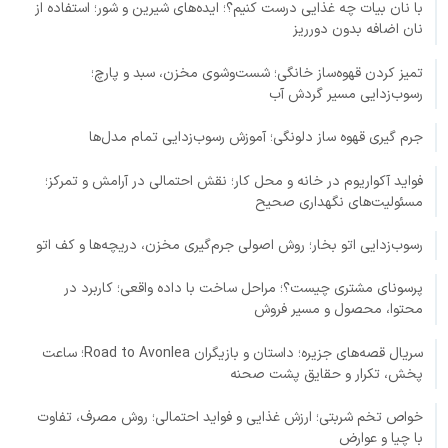
با نان بیات چه غذایی درست کنیم؟؛ ایده‌های شیرین و شور؛ استفاده از
نان اضافه بدون دورریز
تمیز کردن قهوه‌ساز خانگی؛ شست‌وشوی مخزن، سبد و پارچ؛
رسوب‌زدایی مسیر گردش آب
جرم گیری قهوه ساز دلونگی؛ آموزش رسوب‌زدایی تمام مدل‌ها
فواید آکواریوم در خانه و محل کار؛ نقش احتمالی در آرامش و تمرکز؛
مسئولیت‌های نگهداری صحیح
رسوب‌زدایی اتو بخار؛ روش اصولی جرم‌گیری مخزن، دریچه‌ها و کف اتو
پرسونای مشتری چیست؟؛ مراحل ساخت با داده واقعی؛ کاربرد در
محتوا، محصول و مسیر فروش
سریال قصه‌های جزیره؛ داستان و بازیگران Road to Avonlea؛ ساعت
پخش، تکرار و حقایق پشت صحنه
خواص تخم شربتی؛ ارزش غذایی و فواید احتمالی؛ روش مصرف، تفاوت
با چیا و عوارض