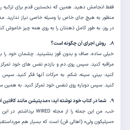
فقط انجامش دهید. همین که نخستین قدم برای تزکیه را بر
در روز، به طور کامل ذهنتان را به روی همه چیز خاموش کنید. به مدت 5 دقیقه رها باشید. فکر ن
8. روش اجرای آن چگونه است؟
خیلی ساده، صاف و بدون قوز بنشینید. چشمان خود را ببند
مراقبه کنید. سپس روی دم و بازدم نفس های خود تمرکز ک
کنید: بینی، سینه، شکم. به حرکات آنها فکر کنید. سپ
کنید. سپس دوباره روی تنفس خود تمرکز کنید. به همین س
9. شما در کتاب خود نوشته اید: «مدیتیشن مانند کافئین است» ، منظورتان چیست؟
خب، من این جمله را از م
«سیلیکون ولی» (اهالی فن) است که بسیار هم مورداستقبال 