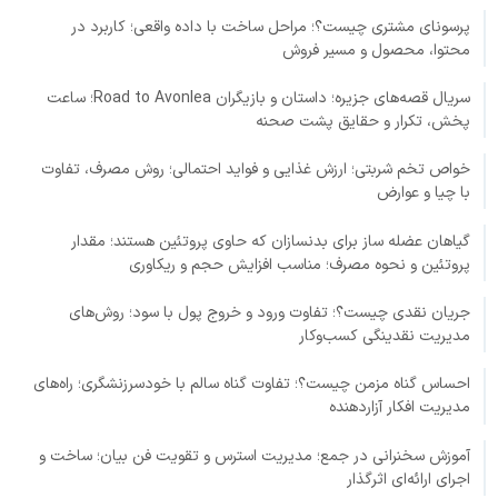
پرسونای مشتری چیست؟؛ مراحل ساخت با داده واقعی؛ کاربرد در
محتوا، محصول و مسیر فروش
سریال قصه‌های جزیره؛ داستان و بازیگران Road to Avonlea؛ ساعت
پخش، تکرار و حقایق پشت صحنه
خواص تخم شربتی؛ ارزش غذایی و فواید احتمالی؛ روش مصرف، تفاوت
با چیا و عوارض
گیاهان عضله ساز برای بدنسازان که حاوی پروتئین هستند؛ مقدار
پروتئین و نحوه مصرف؛ مناسب افزایش حجم و ریکاوری
جریان نقدی چیست؟؛ تفاوت ورود و خروج پول با سود؛ روش‌های
مدیریت نقدینگی کسب‌وکار
احساس گناه مزمن چیست؟؛ تفاوت گناه سالم با خودسرزنشگری؛ راه‌های
مدیریت افکار آزاردهنده
آموزش سخنرانی در جمع؛ مدیریت استرس و تقویت فن بیان؛ ساخت و
اجرای ارائه‌ای اثرگذار