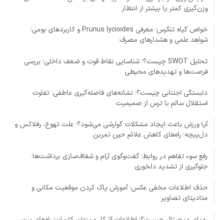
وزن‌گیری کمتر یا بیشتر از انتظار
خواص گیاه تنگرس؛ معرفی Prunus lycioides و کاربردهای بومی؛
شواهد علمی و هشدارهای مصرف
تحلیل SWOT چیست؟؛ شناسایی نقاط قوت و ضعف داخلی؛ بررسی
فرصت‌ها و تهدیدهای محیطی
دلبستگی اجتنابی چیست؟؛ نشانه‌های فاصله‌گیری عاطفی؛ تفاوت
استقلال سالم با ترس از صمیمیت
آیا ورزش باعث ایجاد مشکلات گوارشی می‌شود؟؛ علت تهوع، رفلاکس و
دل‌پیچه؛ راه‌های کاهش علائم حین تمرین
رفع سوء تفاهم در روابط؛ گفت‌وگوی آرام و شفاف‌سازی برداشت‌ها؛
جلوگیری از تشدید دلخوری
حذف اطلاعات مخفی عکس؛ آموزش پاک کردن موقعیت مکانی و
متادیتای تصاویر
ردپای دیجیتال چیست؟؛ اطلاعات آشکار و پنهان کاربران؛ راه‌های بررسی