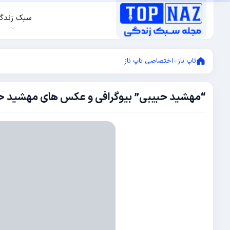
سبک زندگ
تاپ ناز
»
اختصاصی تاپ ناز
“مهشید حبیبی” بیوگرافی و عکس های مهشید ح
جولای
29,
2016
جولای
29,
2016