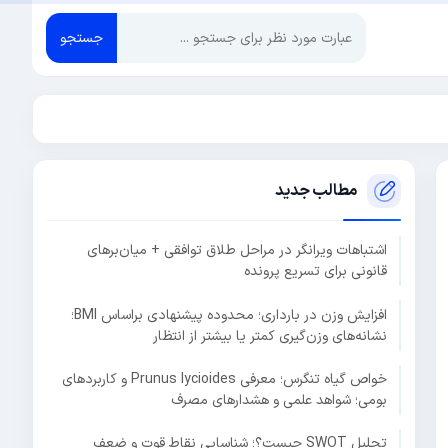
جستجو
مطالب جدید
اشتباهات ویرانگر در مراحل طلاق توافقی + میان‌برهای
قانونی برای تسریع پرونده
افزایش وزن در بارداری؛ محدوده پیشنهادی براساس BMI؛
نشانه‌های وزن‌گیری کمتر یا بیشتر از انتظار
خواص گیاه تنگرس؛ معرفی Prunus lycioides و کاربردهای
بومی؛ شواهد علمی و هشدارهای مصرف
تحلیل SWOT چیست؟؛ شناسایی نقاط قوت و ضعف