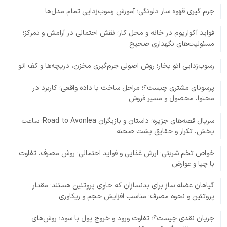
جرم گیری قهوه ساز دلونگی؛ آموزش رسوب‌زدایی تمام مدل‌ها
فواید آکواریوم در خانه و محل کار؛ نقش احتمالی در آرامش و تمرکز؛
مسئولیت‌های نگهداری صحیح
رسوب‌زدایی اتو بخار؛ روش اصولی جرم‌گیری مخزن، دریچه‌ها و کف اتو
پرسونای مشتری چیست؟؛ مراحل ساخت با داده واقعی؛ کاربرد در
محتوا، محصول و مسیر فروش
سریال قصه‌های جزیره؛ داستان و بازیگران Road to Avonlea؛ ساعت
پخش، تکرار و حقایق پشت صحنه
خواص تخم شربتی؛ ارزش غذایی و فواید احتمالی؛ روش مصرف، تفاوت
با چیا و عوارض
گیاهان عضله ساز برای بدنسازان که حاوی پروتئین هستند؛ مقدار
پروتئین و نحوه مصرف؛ مناسب افزایش حجم و ریکاوری
جریان نقدی چیست؟؛ تفاوت ورود و خروج پول با سود؛ روش‌های