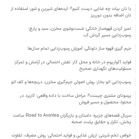
با نان بیات چه غذایی درست کنیم؟؛ ایده‌های شیرین و شور؛ استفاده از
نان اضافه بدون دورریز
تمیز کردن قهوه‌ساز خانگی؛ شست‌وشوی مخزن، سبد و پارچ؛
رسوب‌زدایی مسیر گردش آب
جرم گیری قهوه ساز دلونگی؛ آموزش رسوب‌زدایی تمام مدل‌ها
فواید آکواریوم در خانه و محل کار؛ نقش احتمالی در آرامش و تمرکز؛
مسئولیت‌های نگهداری صحیح
رسوب‌زدایی اتو بخار؛ روش اصولی جرم‌گیری مخزن، دریچه‌ها و کف اتو
پرسونای مشتری چیست؟؛ مراحل ساخت با داده واقعی؛ کاربرد در
محتوا، محصول و مسیر فروش
سریال قصه‌های جزیره؛ داستان و بازیگران Road to Avonlea؛ ساعت
پخش، تکرار و حقایق پشت صحنه
خواص تخم شربتی؛ ارزش غذایی و فواید احتمالی؛ روش مصرف، تفاوت