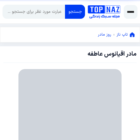
جستجو
تاپ ناز
»
روز مادر
مادر اقیانوس عاطفه
آوریل
28,
2013
آوریل
30,
2013