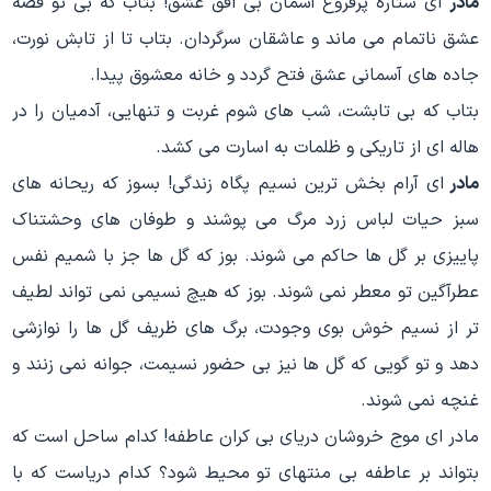
مادر
ای ستاره پرفروغ آسمان بی افق عشق! بتاب که بی تو قصه
عشق ناتمام می ماند و عاشقان سرگردان. بتاب تا از تابش نورت،
جاده های آسمانی عشق فتح گردد و خانه معشوق پیدا.
بتاب که بی تابشت، شب های شوم غربت و تنهایی، آدمیان را در
هاله ای از تاریکی و ظلمات به اسارت می کشد.
مادر
ای آرام بخش ترین نسیم پگاه زندگی! بسوز که ریحانه های
سبز حیات لباس زرد مرگ می پوشند و طوفان های وحشتناک
پاییزی بر گل ها حاکم می شوند. بوز که گل ها جز با شمیم نفس
عطرآگین تو معطر نمی شوند. بوز که هیچ نسیمی نمی تواند لطیف
تر از نسیم خوش بوی وجودت، برگ های ظریف گل ها را نوازشی
دهد و تو گویی که گل ها نیز بی حضور نسیمت، جوانه نمی زنند و
غنچه نمی شوند.
مادر ای موج خروشان دریای بی کران عاطفه! کدام ساحل است که
بتواند بر عاطفه بی منتهای تو محیط شود؟ کدام دریاست که با