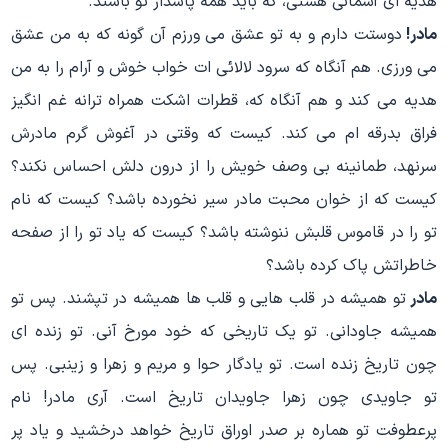
هدیه ای آسمانی هستی، که باید همه پاسدار تو باشند.
مادر!
دوستت دارم و به تو عشق می ورزم آن گونه که به من عشق
می ورزی. هم آنگاه که سرود لالائی ات خواب خوش و آرام را به من
هدیه می کند و هم آنگاه که، قطرات اشکت همراه ترانه غم انگیز
فراق بدرقه ام می کند. کیست که وقتی در آغوش گرم مادرش
سرنهد، طمانینه بی وصف خویش را از درون دلش احساس نکند؟
کیست که از خوان محبت مادر سیر نخورده باشد؟ کیست که نام
تو را در قاموس قلبش ننوشته باشد؟ کیست که یاد تو را از صفحه
خاطراتش پاک کرده باشد؟
مادر
تو همیشه در قلب هایی و قلب ها همیشه در تپشند. پس تو
همیشه جاودانی. تو یک تاریخی که خود مورخ آنی. تو زنده ای
چون تاریخ زنده است. تو یادگار حوا و مریم و زهرا و زینبی. پس
تو جاویدی چون زهرا جاویدان تاریخ است. آری مادر! نام
پرعطوفت تو هماره بر صدر اوراق تاریخ خواهد درخشید و یاد پر