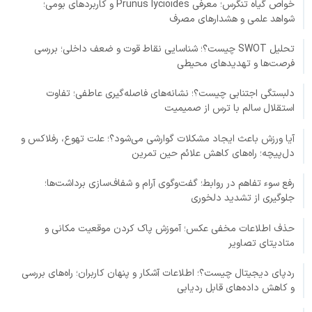
خواص گیاه تنگرس؛ معرفی Prunus lycioides و کاربردهای بومی؛
شواهد علمی و هشدارهای مصرف
تحلیل SWOT چیست؟؛ شناسایی نقاط قوت و ضعف داخلی؛ بررسی
فرصت‌ها و تهدیدهای محیطی
دلبستگی اجتنابی چیست؟؛ نشانه‌های فاصله‌گیری عاطفی؛ تفاوت
استقلال سالم با ترس از صمیمیت
آیا ورزش باعث ایجاد مشکلات گوارشی می‌شود؟؛ علت تهوع، رفلاکس و
دل‌پیچه؛ راه‌های کاهش علائم حین تمرین
رفع سوء تفاهم در روابط؛ گفت‌وگوی آرام و شفاف‌سازی برداشت‌ها؛
جلوگیری از تشدید دلخوری
حذف اطلاعات مخفی عکس؛ آموزش پاک کردن موقعیت مکانی و
متادیتای تصاویر
ردپای دیجیتال چیست؟؛ اطلاعات آشکار و پنهان کاربران؛ راه‌های بررسی
و کاهش داده‌های قابل ردیابی