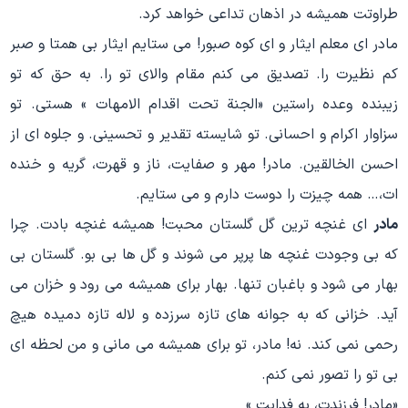
طراوتت همیشه در اذهان تداعی خواهد کرد.
مادر ای معلم ایثار و ای کوه صبور! می ستایم ایثار بی همتا و صبر
کم نظیرت را. تصدیق می کنم مقام والای تو را. به حق که تو
زیبنده وعده راستین «الجنة تحت اقدام الامهات » هستی. تو
سزاوار اکرام و احسانی. تو شایسته تقدیر و تحسینی. و جلوه ای از
احسن الخالقین. مادر! مهر و صفایت، ناز و قهرت، گریه و خنده
ات،… همه چیزت را دوست دارم و می ستایم.
مادر
ای غنچه ترین گل گلستان محبت! همیشه غنچه بادت. چرا
که بی وجودت غنچه ها پرپر می شوند و گل ها بی بو. گلستان بی
بهار می شود و باغبان تنها. بهار برای همیشه می رود و خزان می
آید. خزانی که به جوانه های تازه سرزده و لاله تازه دمیده هیچ
رحمی نمی کند. نه! مادر، تو برای همیشه می مانی و من لحظه ای
بی تو را تصور نمی کنم.
«مادر! فرزندت، به فدایت »