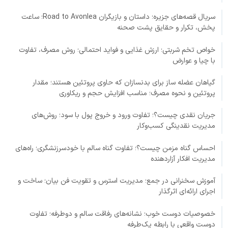
سریال قصه‌های جزیره؛ داستان و بازیگران Road to Avonlea؛ ساعت
پخش، تکرار و حقایق پشت صحنه
خواص تخم شربتی؛ ارزش غذایی و فواید احتمالی؛ روش مصرف، تفاوت
با چیا و عوارض
گیاهان عضله ساز برای بدنسازان که حاوی پروتئین هستند؛ مقدار
پروتئین و نحوه مصرف؛ مناسب افزایش حجم و ریکاوری
جریان نقدی چیست؟؛ تفاوت ورود و خروج پول با سود؛ روش‌های
مدیریت نقدینگی کسب‌وکار
احساس گناه مزمن چیست؟؛ تفاوت گناه سالم با خودسرزنشگری؛ راه‌های
مدیریت افکار آزاردهنده
آموزش سخنرانی در جمع؛ مدیریت استرس و تقویت فن بیان؛ ساخت و
اجرای ارائه‌ای اثرگذار
خصوصیات دوست خوب؛ نشانه‌های رفاقت سالم و دوطرفه؛ تفاوت
دوست واقعی با رابطه یک‌طرفه