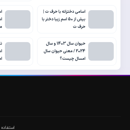
اسامی دخترانه با حرف ت |
بیش از 50 اسم زیبا دختر با
اس
حرف ت
م
حیوان سال 1403 و سال
نا
2024 / معنی حیوان سال
اس
امسال چیست؟
ام
استفاده از مطا