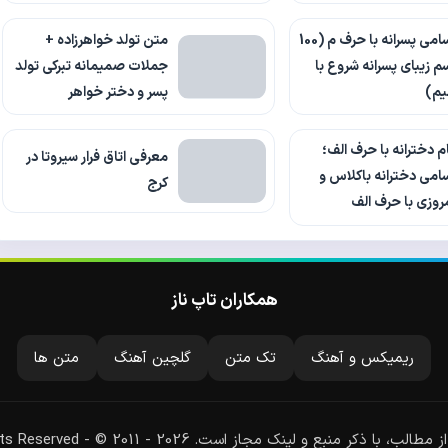
اسامی پسرانه با حرف م (100
متن تولد خواهرزاده +
م زیبای پسرانه شروع با
جملات صمیمانه تبرکی تولد
یم)
پسر و دختر خواهر
م دخترانه با حرف الف؛
معرفی اتاق فرار سیروتا در
امی دخترانه باکلاس و
کرج
روزی با حرف الف
همکاران تاپ ناز
ریمیکس و آهنگ
تک متن
گلچین آهنگ
متن ها
لب، با ذکر منبع و لینک مجاز است. All Rights Reserved - © 2011 - 2026