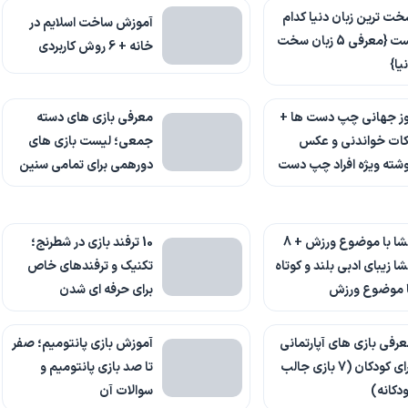
ت ترین زبان دنیا کدام
آموزش ساخت اسلایم در
است {معرفی 5 زبان سخت
خانه + 6 روش کاربردی
یا}
وز جهانی چپ دست ها +
معرفی بازی های دسته
کات خواندنی و عکس
جمعی؛ لیست بازی های
شته ویژه افراد چپ دست
دورهمی برای تمامی سنین
انشا با موضوع ورزش + 8
10 ترفند بازی در شطرنج؛
شا زیبای ادبی بلند و کوتاه
تکنیک و ترفندهای خاص
ا موضوع ورزش
برای حرفه ای شدن
رفی بازی های آپارتمانی
آموزش بازی پانتومیم؛ صفر
برای کودکان (7 بازی جالب
تا صد بازی پانتومیم و
دکانه)
سوالات آن