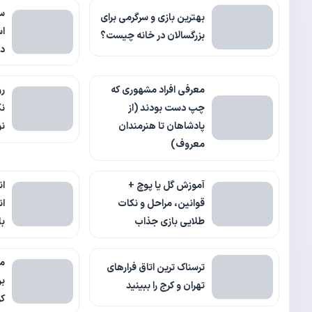
سخ
بهترین بازی و سرگرمی برای
بزرگسالان در خانه چیست؟
دن
معرفی افراد مشهوری که
ر
چپ دست بودند (از
ن
پادشاهان تا هنرمندان
نو
معروف)
آموزش گل یا پوچ +
قوانین، مراحل و نکات
ان
طلایی بازی جذاب
ب
مع
ترسناک ترین اتاق فرارهای
تهران و کرج را ببینید
کو