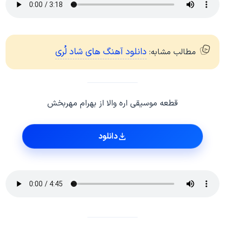
دانلود آهنگ های شاد لُری
مطالب مشابه:
قطعه موسیقی اره والا از بهرام مهربخش
دانلود