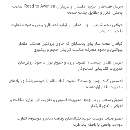
سریال قصه‌های جزیره؛ داستان و بازیگران Road to Avonlea؛ ساعت
پخش، تکرار و حقایق پشت صحنه
خواص تخم شربتی؛ ارزش غذایی و فواید احتمالی؛ روش مصرف، تفاوت
با چیا و عوارض
گیاهان عضله ساز برای بدنسازان که حاوی پروتئین هستند؛ مقدار
پروتئین و نحوه مصرف؛ مناسب افزایش حجم و ریکاوری
جریان نقدی چیست؟؛ تفاوت ورود و خروج پول با سود؛ روش‌های
مدیریت نقدینگی کسب‌وکار
احساس گناه مزمن چیست؟؛ تفاوت گناه سالم با خودسرزنشگری؛ راه‌های
مدیریت افکار آزاردهنده
آموزش سخنرانی در جمع؛ مدیریت استرس و تقویت فن بیان؛ ساخت و
اجرای ارائه‌ای اثرگذار
خصوصیات دوست خوب؛ نشانه‌های رفاقت سالم و دوطرفه؛ تفاوت
دوست واقعی با رابطه یک‌طرفه