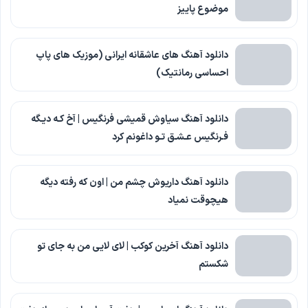
موضوع پاییز
دانلود آهنگ های عاشقانه ایرانی (موزیک های پاپ
احساسی رمانتیک)
دانلود آهنگ سیاوش قمیشی فرنگیس | ‫آخ ﻛـﻪ دﻳـﮕﻪ
ﻓـﺮﻧﮕﻴﺲ ‫ﻋـﺸـﻖ ﺗـﻮ داﻏﻮﻧﻢ ﻛﺮد
دانلود آهنگ داریوش چشم من | اون که رفته دیگه
هیچوقت نمیاد
دانلود آهنگ آخرین کوکب | لای لایی من به جای تو
شکستم