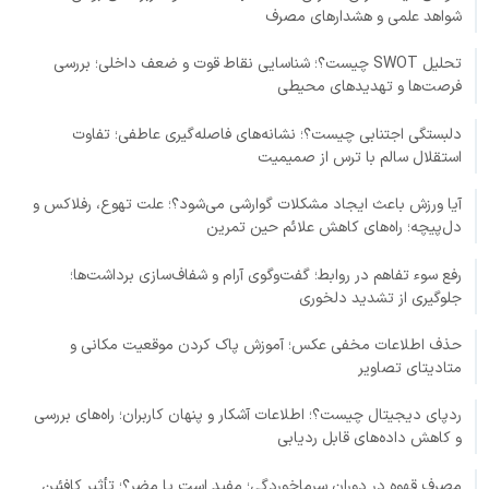
شواهد علمی و هشدارهای مصرف
تحلیل SWOT چیست؟؛ شناسایی نقاط قوت و ضعف داخلی؛ بررسی
فرصت‌ها و تهدیدهای محیطی
دلبستگی اجتنابی چیست؟؛ نشانه‌های فاصله‌گیری عاطفی؛ تفاوت
استقلال سالم با ترس از صمیمیت
آیا ورزش باعث ایجاد مشکلات گوارشی می‌شود؟؛ علت تهوع، رفلاکس و
دل‌پیچه؛ راه‌های کاهش علائم حین تمرین
رفع سوء تفاهم در روابط؛ گفت‌وگوی آرام و شفاف‌سازی برداشت‌ها؛
جلوگیری از تشدید دلخوری
حذف اطلاعات مخفی عکس؛ آموزش پاک کردن موقعیت مکانی و
متادیتای تصاویر
ردپای دیجیتال چیست؟؛ اطلاعات آشکار و پنهان کاربران؛ راه‌های بررسی
و کاهش داده‌های قابل ردیابی
مصرف قهوه در دوران سرماخوردگی؛ مفید است یا مضر؟؛ تأثیر کافئین