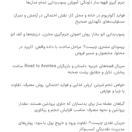
جرم گیری قهوه ساز دلونگی؛ آموزش رسوب‌زدایی تمام مدل‌ها
فواید آکواریوم در خانه و محل کار؛ نقش احتمالی در آرامش و تمرکز؛
مسئولیت‌های نگهداری صحیح
رسوب‌زدایی اتو بخار؛ روش اصولی جرم‌گیری مخزن، دریچه‌ها و کف اتو
پرسونای مشتری چیست؟؛ مراحل ساخت با داده واقعی؛ کاربرد در
محتوا، محصول و مسیر فروش
سریال قصه‌های جزیره؛ داستان و بازیگران Road to Avonlea؛ ساعت
پخش، تکرار و حقایق پشت صحنه
خواص تخم شربتی؛ ارزش غذایی و فواید احتمالی؛ روش مصرف، تفاوت
با چیا و عوارض
گیاهان عضله ساز برای بدنسازان که حاوی پروتئین هستند؛ مقدار
پروتئین و نحوه مصرف؛ مناسب افزایش حجم و ریکاوری
جریان نقدی چیست؟؛ تفاوت ورود و خروج پول با سود؛ روش‌های
مدیریت نقدینگی کسب‌وکار