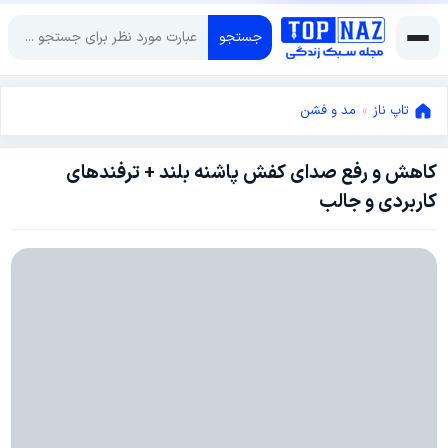
جستجو
تاپ ناز
»
مد و فشن
کاهش و رفع صدای کفش پاشنه بلند + ترفندهای
اکتبر
کاربردی و جالب
20,
2020
ژوئن
8,
2020