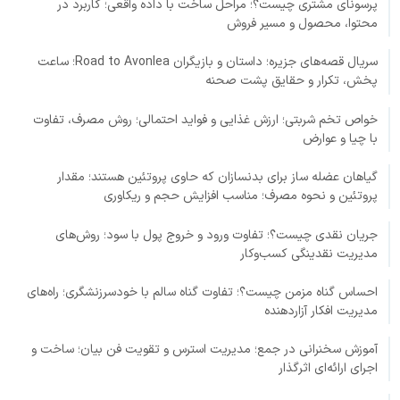
پرسونای مشتری چیست؟؛ مراحل ساخت با داده واقعی؛ کاربرد در
محتوا، محصول و مسیر فروش
سریال قصه‌های جزیره؛ داستان و بازیگران Road to Avonlea؛ ساعت
پخش، تکرار و حقایق پشت صحنه
خواص تخم شربتی؛ ارزش غذایی و فواید احتمالی؛ روش مصرف، تفاوت
با چیا و عوارض
گیاهان عضله ساز برای بدنسازان که حاوی پروتئین هستند؛ مقدار
پروتئین و نحوه مصرف؛ مناسب افزایش حجم و ریکاوری
جریان نقدی چیست؟؛ تفاوت ورود و خروج پول با سود؛ روش‌های
مدیریت نقدینگی کسب‌وکار
احساس گناه مزمن چیست؟؛ تفاوت گناه سالم با خودسرزنشگری؛ راه‌های
مدیریت افکار آزاردهنده
آموزش سخنرانی در جمع؛ مدیریت استرس و تقویت فن بیان؛ ساخت و
اجرای ارائه‌ای اثرگذار