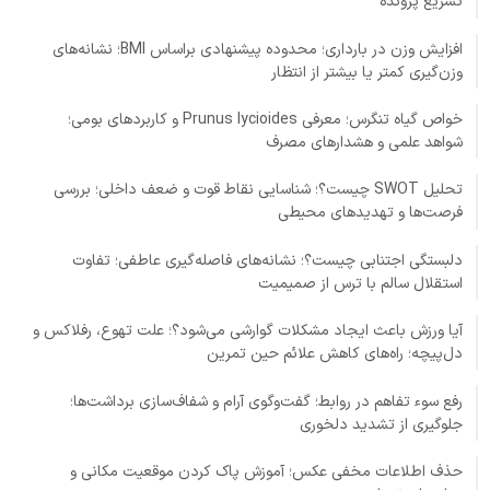
تسریع پرونده
افزایش وزن در بارداری؛ محدوده پیشنهادی براساس BMI؛ نشانه‌های
وزن‌گیری کمتر یا بیشتر از انتظار
خواص گیاه تنگرس؛ معرفی Prunus lycioides و کاربردهای بومی؛
شواهد علمی و هشدارهای مصرف
تحلیل SWOT چیست؟؛ شناسایی نقاط قوت و ضعف داخلی؛ بررسی
فرصت‌ها و تهدیدهای محیطی
دلبستگی اجتنابی چیست؟؛ نشانه‌های فاصله‌گیری عاطفی؛ تفاوت
استقلال سالم با ترس از صمیمیت
آیا ورزش باعث ایجاد مشکلات گوارشی می‌شود؟؛ علت تهوع، رفلاکس و
دل‌پیچه؛ راه‌های کاهش علائم حین تمرین
رفع سوء تفاهم در روابط؛ گفت‌وگوی آرام و شفاف‌سازی برداشت‌ها؛
جلوگیری از تشدید دلخوری
حذف اطلاعات مخفی عکس؛ آموزش پاک کردن موقعیت مکانی و