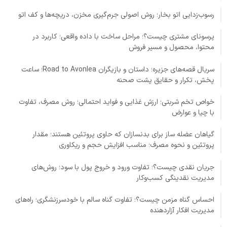
رسوب‌زدایی اتو بخار؛ روش اصولی جرم‌گیری مخزن، دریچه‌ها و کف اتو
پرسونای مشتری چیست؟؛ مراحل ساخت با داده واقعی؛ کاربرد در
محتوا، محصول و مسیر فروش
سریال قصه‌های جزیره؛ داستان و بازیگران Road to Avonlea؛ ساعت
پخش، تکرار و حقایق پشت صحنه
خواص تخم شربتی؛ ارزش غذایی و فواید احتمالی؛ روش مصرف، تفاوت
با چیا و عوارض
گیاهان عضله ساز برای بدنسازان که حاوی پروتئین هستند؛ مقدار
پروتئین و نحوه مصرف؛ مناسب افزایش حجم و ریکاوری
جریان نقدی چیست؟؛ تفاوت ورود و خروج پول با سود؛ روش‌های
مدیریت نقدینگی کسب‌وکار
احساس گناه مزمن چیست؟؛ تفاوت گناه سالم با خودسرزنشگری؛ راه‌های
مدیریت افکار آزاردهنده