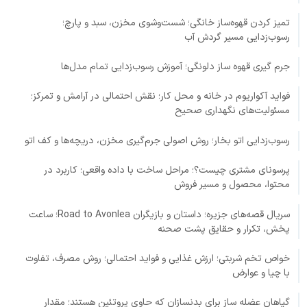
تمیز کردن قهوه‌ساز خانگی؛ شست‌وشوی مخزن، سبد و پارچ؛
رسوب‌زدایی مسیر گردش آب
جرم گیری قهوه ساز دلونگی؛ آموزش رسوب‌زدایی تمام مدل‌ها
فواید آکواریوم در خانه و محل کار؛ نقش احتمالی در آرامش و تمرکز؛
مسئولیت‌های نگهداری صحیح
رسوب‌زدایی اتو بخار؛ روش اصولی جرم‌گیری مخزن، دریچه‌ها و کف اتو
پرسونای مشتری چیست؟؛ مراحل ساخت با داده واقعی؛ کاربرد در
محتوا، محصول و مسیر فروش
سریال قصه‌های جزیره؛ داستان و بازیگران Road to Avonlea؛ ساعت
پخش، تکرار و حقایق پشت صحنه
خواص تخم شربتی؛ ارزش غذایی و فواید احتمالی؛ روش مصرف، تفاوت
با چیا و عوارض
گیاهان عضله ساز برای بدنسازان که حاوی پروتئین هستند؛ مقدار