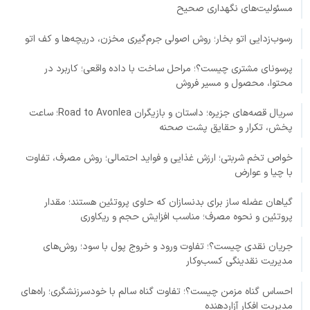
مسئولیت‌های نگهداری صحیح
رسوب‌زدایی اتو بخار؛ روش اصولی جرم‌گیری مخزن، دریچه‌ها و کف اتو
پرسونای مشتری چیست؟؛ مراحل ساخت با داده واقعی؛ کاربرد در
محتوا، محصول و مسیر فروش
سریال قصه‌های جزیره؛ داستان و بازیگران Road to Avonlea؛ ساعت
پخش، تکرار و حقایق پشت صحنه
خواص تخم شربتی؛ ارزش غذایی و فواید احتمالی؛ روش مصرف، تفاوت
با چیا و عوارض
گیاهان عضله ساز برای بدنسازان که حاوی پروتئین هستند؛ مقدار
پروتئین و نحوه مصرف؛ مناسب افزایش حجم و ریکاوری
جریان نقدی چیست؟؛ تفاوت ورود و خروج پول با سود؛ روش‌های
مدیریت نقدینگی کسب‌وکار
احساس گناه مزمن چیست؟؛ تفاوت گناه سالم با خودسرزنشگری؛ راه‌های
مدیریت افکار آزاردهنده