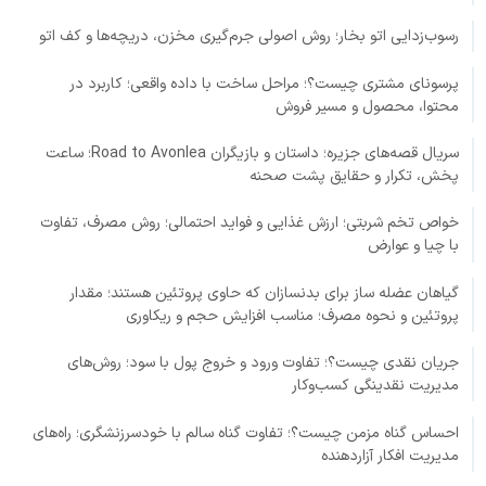
رسوب‌زدایی اتو بخار؛ روش اصولی جرم‌گیری مخزن، دریچه‌ها و کف اتو
پرسونای مشتری چیست؟؛ مراحل ساخت با داده واقعی؛ کاربرد در
محتوا، محصول و مسیر فروش
سریال قصه‌های جزیره؛ داستان و بازیگران Road to Avonlea؛ ساعت
پخش، تکرار و حقایق پشت صحنه
خواص تخم شربتی؛ ارزش غذایی و فواید احتمالی؛ روش مصرف، تفاوت
با چیا و عوارض
گیاهان عضله ساز برای بدنسازان که حاوی پروتئین هستند؛ مقدار
پروتئین و نحوه مصرف؛ مناسب افزایش حجم و ریکاوری
جریان نقدی چیست؟؛ تفاوت ورود و خروج پول با سود؛ روش‌های
مدیریت نقدینگی کسب‌وکار
احساس گناه مزمن چیست؟؛ تفاوت گناه سالم با خودسرزنشگری؛ راه‌های
مدیریت افکار آزاردهنده