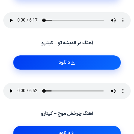
آهنگ در اندیشه تو – کیتارو
دانلود
آهنگ چرخش موج – کیتارو
دانلود