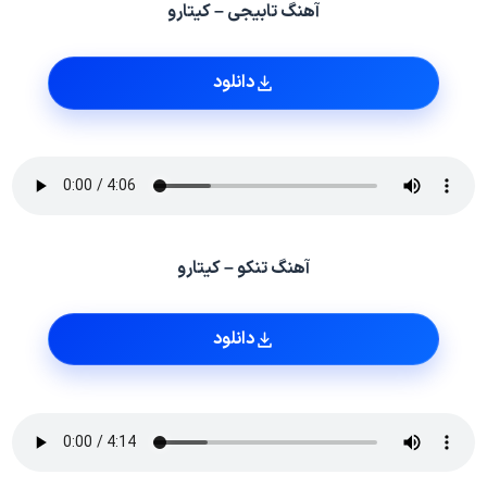
آهنگ تابیجی – کیتارو
دانلود
آهنگ تنکو – کیتارو
دانلود