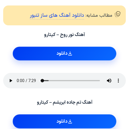
دانلود آهنگ های ساز تنبور
مطالب مشابه:
آهنگ نور روح – کیتارو
دانلود
آهنگ تم جاده ابریشم – کیتارو
دانلود