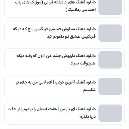
دانلود آهنگ های عاشقانه ایرانی (موزیک های پاپ
احساسی رمانتیک)
دانلود آهنگ سیاوش قمیشی فرنگیس | ‫آخ ﻛـﻪ دﻳـﮕﻪ
ﻓـﺮﻧﮕﻴﺲ ‫ﻋـﺸـﻖ ﺗـﻮ داﻏﻮﻧﻢ ﻛﺮد
دانلود آهنگ داریوش چشم من | اون که رفته دیگه
هیچوقت نمیاد
دانلود آهنگ آخرین کوکب | لای لایی من به جای تو
شکستم
دانلود آهنگ ای یار من | هفت آسمان را بر درم و از هفت
دریا بگذرم