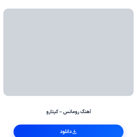
آهنگ رومانس – کیتارو
دانلود