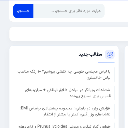
جستجو
مطالب جدید
با لباس مجلسی طوسی چه کفشی بپوشیم؟ 10 رنگ مناسب
لباس خاکستری
اشتباهات ویرانگر در مراحل طلاق توافقی + میان‌برهای
قانونی برای تسریع پرونده
افزایش وزن در بارداری؛ محدوده پیشنهادی براساس BMI؛
نشانه‌های وزن‌گیری کمتر یا بیشتر از انتظار
خواص گیاه تنگرس؛ معرفی Prunus lycioides و کاربردهای