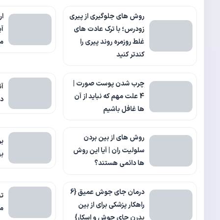
روش های جلوگیری از پیری
ار
زودرس؛ با ترک عادت های
آی
غلط روزمره روند پیری را
م
کندتر کنید
چرب شدن پوست صورت |
آن
4 علت مهم که نباید از آن
دن
ها غافل باشیم
روش های از بین بردن
بر
سلولیت ران | آیا این روش
به
ها دائمی هستند؟
درمان جای جوش عمیق {6
تخ
راهکار پزشکی برای از بین
مز
بدرن جای جوش و اسکار}