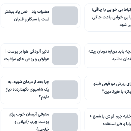
تباط بی خوابی با چاقی؛
مضرات پاد – ضرر پاد بیشتر
ا بی خوابی باعث چاقی
است یا سیگار و قلیان
ی شود
چه باید درباره درمان ریشه
تاثیر آلودگی هوا بر پوست |
دان بدانید
عوارض و روش های مراقبت
چرا بعد از درمان شوره، به
ای ریزش مو قرص فیتو
یک شامپوی نگهدارنده نیاز
تره یا هیرتامین؟
داریم؟
معرفی آبرسان خوب برای
لیه جرم گوش با شمع +
پوست چرب { ایرانی و
ایا و طرز استفاده
خارجی}