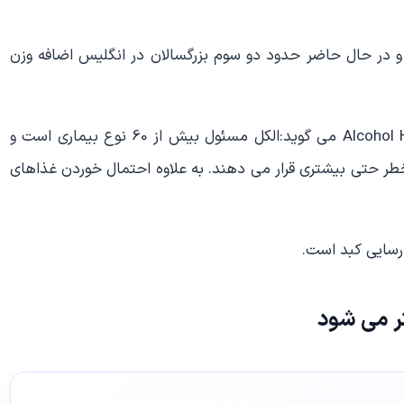
 و در حال حاضر حدود دو سوم بزرگسالان در انگلیس اضافه وزن
پروفسور “سر ایان گیلمور” از موسسه Alcohol Health Alliance UK می گوید:الکل مسئول بیش از 60 نوع بیماری است و
طر حتی بیشتری قرار می دهند. به علاوه احتمال خوردن غذاهای
ر می شود