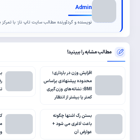
Admin
نویسنده و گردآورنده مطالب سایت تاپ ناز؛ با تمرکز ب
مطالب مشابه را ببینید!
افزایش وزن در بارداری؛
بی
محدوده پیشنهادی براساس
رف
BMI؛ نشانه‌های وزن‌گیری
ت
کمتر یا بیشتر از انتظار
بستن رگ اشتها چگونه
کر
باعث لاغری می شود +
مز
عوارض آن
و 