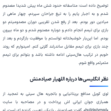
توضیح داده است: متاسفانه حدود شش ماه پیش شدیدا مصدوم
شدم و به اجبار پایم را به تیغ جراحان سپردم، چهار ماهی از
میادین دور بودم. بعد از رفع شدن تقریبی دوران مصدومیتم دو
بازی برای تیمم انجام دادم و دوباره مصدوم شدم و دو ماه بیرون
بودم. اما این‌بار خوشبختانه توانستم با موفقیت بازگردم و بعد از
چند بازی برای تیمم مقابل ساندرلند گلزنی کنم. امیدوارم که روند
خوبم در ترکیب هال‌سیتی ادامه داشته باشد و بتوانم برای تیمم
مثمرثمر واقع شوم.
نظر انگلیسی‌ها درباره اللهیار صیادمنش
لوی کویل مدافع بریتانیایی و باتجربه هال سیتی به تمجید از
همبازی جوان ایرانی اش پرداخت و در مصاحبه با سایت
«hulldailymail»، گفت: صیادمنش بازیکن تعیین کننده ای است، او