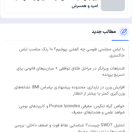
امید و همسرش
مطالب جدید
با لباس مجلسی طوسی چه کفشی بپوشیم؟ 10 رنگ مناسب لباس
خاکستری
اشتباهات ویرانگر در مراحل طلاق توافقی + میان‌برهای قانونی برای
تسریع پرونده
افزایش وزن در بارداری؛ محدوده پیشنهادی براساس BMI؛ نشانه‌های
وزن‌گیری کمتر یا بیشتر از انتظار
خواص گیاه تنگرس؛ معرفی Prunus lycioides و کاربردهای بومی؛
شواهد علمی و هشدارهای مصرف
تحلیل SWOT چیست؟؛ شناسایی نقاط قوت و ضعف داخلی؛ بررسی
فرصت‌ها و تهدیدهای محیطی