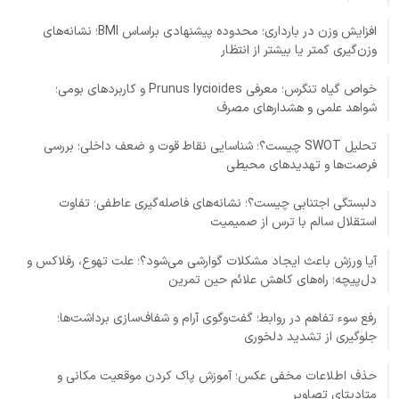
افزایش وزن در بارداری؛ محدوده پیشنهادی براساس BMI؛ نشانه‌های
وزن‌گیری کمتر یا بیشتر از انتظار
خواص گیاه تنگرس؛ معرفی Prunus lycioides و کاربردهای بومی؛
شواهد علمی و هشدارهای مصرف
تحلیل SWOT چیست؟؛ شناسایی نقاط قوت و ضعف داخلی؛ بررسی
فرصت‌ها و تهدیدهای محیطی
دلبستگی اجتنابی چیست؟؛ نشانه‌های فاصله‌گیری عاطفی؛ تفاوت
استقلال سالم با ترس از صمیمیت
آیا ورزش باعث ایجاد مشکلات گوارشی می‌شود؟؛ علت تهوع، رفلاکس و
دل‌پیچه؛ راه‌های کاهش علائم حین تمرین
رفع سوء تفاهم در روابط؛ گفت‌وگوی آرام و شفاف‌سازی برداشت‌ها؛
جلوگیری از تشدید دلخوری
حذف اطلاعات مخفی عکس؛ آموزش پاک کردن موقعیت مکانی و
متادیتای تصاویر