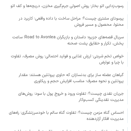
رسوب‌زدایی اتو بخار؛ روش اصولی جرم‌گیری مخزن، دریچه‌ها و کف اتو
پرسونای مشتری چیست؟؛ مراحل ساخت با داده واقعی؛ کاربرد در
محتوا، محصول و مسیر فروش
سریال قصه‌های جزیره؛ داستان و بازیگران Road to Avonlea؛ ساعت
پخش، تکرار و حقایق پشت صحنه
خواص تخم شربتی؛ ارزش غذایی و فواید احتمالی؛ روش مصرف، تفاوت
با چیا و عوارض
گیاهان عضله ساز برای بدنسازان که حاوی پروتئین هستند؛ مقدار
پروتئین و نحوه مصرف؛ مناسب افزایش حجم و ریکاوری
جریان نقدی چیست؟؛ تفاوت ورود و خروج پول با سود؛ روش‌های
مدیریت نقدینگی کسب‌وکار
احساس گناه مزمن چیست؟؛ تفاوت گناه سالم با خودسرزنشگری؛ راه‌های
مدیریت افکار آزاردهنده