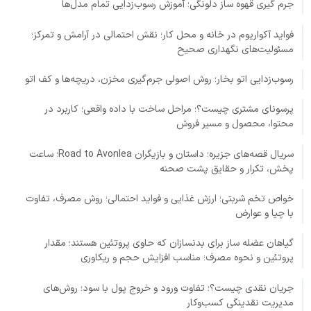
جرم گیری قهوه ساز دلونگی؛ آموزش رسوب‌زدایی تمام مدل‌ها
فواید آکواریوم در خانه و محل کار؛ نقش احتمالی در آرامش و تمرکز؛
مسئولیت‌های نگهداری صحیح
رسوب‌زدایی اتو بخار؛ روش اصولی جرم‌گیری مخزن، دریچه‌ها و کف اتو
پرسونای مشتری چیست؟؛ مراحل ساخت با داده واقعی؛ کاربرد در
محتوا، محصول و مسیر فروش
سریال قصه‌های جزیره؛ داستان و بازیگران Road to Avonlea؛ ساعت
پخش، تکرار و حقایق پشت صحنه
خواص تخم شربتی؛ ارزش غذایی و فواید احتمالی؛ روش مصرف، تفاوت
با چیا و عوارض
گیاهان عضله ساز برای بدنسازان که حاوی پروتئین هستند؛ مقدار
پروتئین و نحوه مصرف؛ مناسب افزایش حجم و ریکاوری
جریان نقدی چیست؟؛ تفاوت ورود و خروج پول با سود؛ روش‌های
مدیریت نقدینگی کسب‌وکار