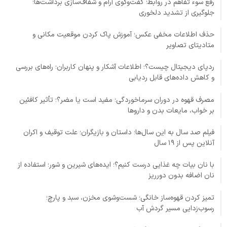
رفع سوء تفاهم در روابط؛ گفت‌وگوی آرام و شفاف‌سازی برداشت‌ها؛
جلوگیری از تشدید دلخوری
حذف اطلاعات مخفی عکس؛ آموزش پاک کردن موقعیت مکانی و
متادیتای تصاویر
ردپای دیجیتال چیست؟؛ اطلاعات آشکار و پنهان کاربران؛ راه‌های بررسی
و کاهش داده‌های قابل ردیابی
مصرف قهوه در دوران سرماخوردگی؛ مفید است یا مضر؟؛ تأثیر کافئین
بر خواب، مایعات بدن و داروها
فیلم صد سال به این سال‌ها؛ داستان و بازیگران؛ علت توقیف و اکران
آنلاین پس از ۱۹ سال
با نان بیات چه غذایی درست کنیم؟؛ ایده‌های شیرین و شور؛ استفاده از
نان اضافه بدون دورریز
تمیز کردن قهوه‌ساز خانگی؛ شست‌وشوی مخزن، سبد و پارچ؛
رسوب‌زدایی مسیر گردش آب