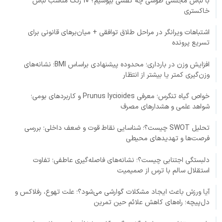
با لباس مجلسی طوسی چه کفشی بپوشیم؟ 10 رنگ مناسب لباس
خاکستری
اشتباهات ویرانگر در مراحل طلاق توافقی + میان‌برهای قانونی برای
تسریع پرونده
افزایش وزن در بارداری؛ محدوده پیشنهادی براساس BMI؛ نشانه‌های
وزن‌گیری کمتر یا بیشتر از انتظار
خواص گیاه تنگرس؛ معرفی Prunus lycioides و کاربردهای بومی؛
شواهد علمی و هشدارهای مصرف
تحلیل SWOT چیست؟؛ شناسایی نقاط قوت و ضعف داخلی؛ بررسی
فرصت‌ها و تهدیدهای محیطی
دلبستگی اجتنابی چیست؟؛ نشانه‌های فاصله‌گیری عاطفی؛ تفاوت
استقلال سالم با ترس از صمیمیت
آیا ورزش باعث ایجاد مشکلات گوارشی می‌شود؟؛ علت تهوع، رفلاکس و
دل‌پیچه؛ راه‌های کاهش علائم حین تمرین