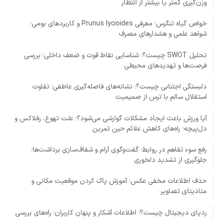
وزن‌گیری کمتر یا بیشتر از انتظار
خواص گیاه تنگرس؛ معرفی Prunus lycioides و کاربردهای بومی؛
شواهد علمی و هشدارهای مصرف
تحلیل SWOT چیست؟؛ شناسایی نقاط قوت و ضعف داخلی؛ بررسی
فرصت‌ها و تهدیدهای محیطی
دلبستگی اجتنابی چیست؟؛ نشانه‌های فاصله‌گیری عاطفی؛ تفاوت
استقلال سالم با ترس از صمیمیت
آیا ورزش باعث ایجاد مشکلات گوارشی می‌شود؟؛ علت تهوع، رفلاکس و
دل‌پیچه؛ راه‌های کاهش علائم حین تمرین
رفع سوء تفاهم در روابط؛ گفت‌وگوی آرام و شفاف‌سازی برداشت‌ها؛
جلوگیری از تشدید دلخوری
حذف اطلاعات مخفی عکس؛ آموزش پاک کردن موقعیت مکانی و
متادیتای تصاویر
ردپای دیجیتال چیست؟؛ اطلاعات آشکار و پنهان کاربران؛ راه‌های بررسی