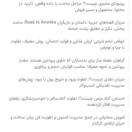
پرسونای مشتری چیست؟؛ مراحل ساخت با داده واقعی؛ کاربرد در
محتوا، محصول و مسیر فروش
سریال قصه‌های جزیره؛ داستان و بازیگران Road to Avonlea؛ ساعت
پخش، تکرار و حقایق پشت صحنه
خواص تخم شربتی؛ ارزش غذایی و فواید احتمالی؛ روش مصرف، تفاوت
با چیا و عوارض
گیاهان عضله ساز برای بدنسازان که حاوی پروتئین هستند؛ مقدار
پروتئین و نحوه مصرف؛ مناسب افزایش حجم و ریکاوری
جریان نقدی چیست؟؛ تفاوت ورود و خروج پول با سود؛ روش‌های
مدیریت نقدینگی کسب‌وکار
احساس گناه مزمن چیست؟؛ تفاوت گناه سالم با خودسرزنشگری؛ راه‌های
مدیریت افکار آزاردهنده
آموزش سخنرانی در جمع؛ مدیریت استرس و تقویت فن بیان؛ ساخت و
اجرای ارائه‌ای اثرگذار