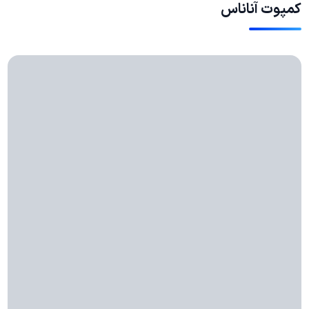
کمپوت آناناس