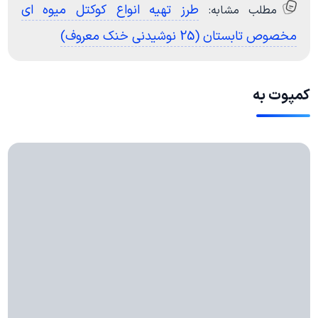
طرز تهیه انواع کوکتل میوه ای
مطلب مشابه:
مخصوص تابستان (25 نوشیدنی خنک معروف)
کمپوت به