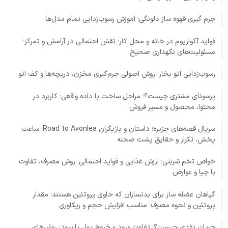
جرم گیری قهوه ساز دلونگی؛ آموزش رسوب‌زدایی تمام مدل‌ها
فواید آکواریوم در خانه و محل کار؛ نقش احتمالی در آرامش و تمرکز؛
مسئولیت‌های نگهداری صحیح
رسوب‌زدایی اتو بخار؛ روش اصولی جرم‌گیری مخزن، دریچه‌ها و کف اتو
پرسونای مشتری چیست؟؛ مراحل ساخت با داده واقعی؛ کاربرد در
محتوا، محصول و مسیر فروش
سریال قصه‌های جزیره؛ داستان و بازیگران Road to Avonlea؛ ساعت
پخش، تکرار و حقایق پشت صحنه
خواص تخم شربتی؛ ارزش غذایی و فواید احتمالی؛ روش مصرف، تفاوت
با چیا و عوارض
گیاهان عضله ساز برای بدنسازان که حاوی پروتئین هستند؛ مقدار
پروتئین و نحوه مصرف؛ مناسب افزایش حجم و ریکاوری
جریان نقدی چیست؟؛ تفاوت ورود و خروج پول با سود؛ روش‌های