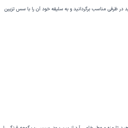
انید در ظرفی مناسب برگردانید و به سلیقه خود آن را با سس تزیین
هید تا مزه و عطر خامی آرد از بین برود، سپس رب گوجه فرنگی را